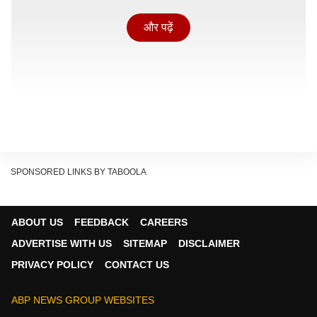
और पढ़ें
SPONSORED LINKS BY TABOOLA
ABOUT US
FEEDBACK
CAREERS
ADVERTISE WITH US
SITEMAP
DISCLAIMER
टीटीई के जुर्माने से बचने का तरीका
PRIVACY POLICY
CONTACT US
आज के इस डिजिटल युग ने हर काम को बेहद ही आसान बना दिया
है. जहां, अगर आप ट्रेन में सफर कर रहे हैं तो, अपने मोबाइल में
ABP NEWS GROUP WEBSITES
आधार ऐप इस सरकारी सेवा को पहले से ही डाउनलोड कर लें.