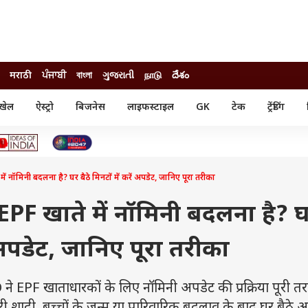
मराठी
ਪੰਜਾਬੀ
বাংলা
ગુજરાતી
நாடு
దేశం
खेल
ऐस्ट्रो
बिजनेस
लाइफस्टाइल
GK
टेक
ट्रेंडिंग
ंजन
ऑटो
खेल
ुड
कार
क्रिकेट
री सिनेमा
टेक्नोलॉजी
शिक्षा
ल सिनेमा
ॉमिनी बदलना है? घर बैठे मिनटों में करें अपडेट, जानिए पूरा तरीका
मोबाइल
रिजल्ट
्रिटीज
चैटजीपीटी
नौकरी
ी
F खाते में नॉमिनी बदलना है? 
गैजेट
वेब स्टोरीज
ें अपडेट, जानिए पूरा तरीका
यूटिलिटी न्यूज़
कल्चर
फैक्ट चेक
PF खाताधारकों के लिए नॉमिनी अपडेट की प्रक्रिया पूरी त