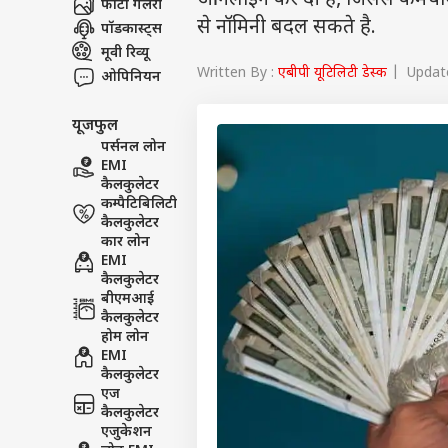
ऑनलाइन कर दी है, जिससे कर्मचारी
फोटो गैलरी
से नॉमिनी बदल सकते है.
पॉडकास्ट्स
मूवी रिव्यू
Written By :
एबीपी यूटिलिटी डेस्क
| Update
ओपिनियन
यूजफुल
पर्सनल लोन
EMI
कैलकुलेटर
कम्पैटिबिलिटी
कैलकुलेटर
कार लोन
EMI
कैलकुलेटर
बीएमआई
कैलकुलेटर
होम लोन
EMI
कैलकुलेटर
एज
कैलकुलेटर
एजुकेशन