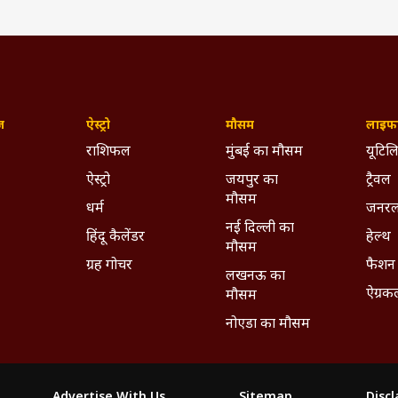
ज़
ऐस्ट्रो
मौसम
लाइफस
राशिफल
मुंबई का मौसम
यूटिलि
ऐस्ट्रो
जयपुर का
ट्रैवल
मौसम
धर्म
जनरल
नई दिल्ली का
हिंदू कैलेंडर
हेल्थ
मौसम
ग्रह गोचर
फैशन
लखनऊ का
ऐग्रक
मौसम
नोएडा का मौसम
Advertise With Us
Sitemap
Disc