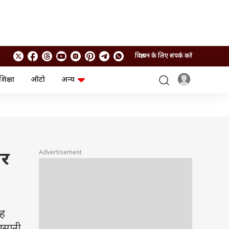
विज्ञापन के लिए संपर्क करें
शिक्षा
ऑटो
अन्य
बिजनेस
लाइफस्टाइल
पर्सनल फाइनेंस
स्वास्थ्य
स्टॉक मार्केट
ट्रैवल
म्यूचुअल फंड्स
फूड
क्रिप्टो
फैशन
आईपीओ
Health and Fitness
Advertisement
घर
फोटो गैलरी
जनरल नॉलेज
वीडियो
रह