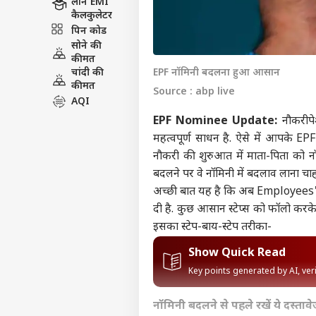
लोन EMI
कैलकुलेटर
पिन कोड
सोने की
कीमत
चांदी की
EPF नॉमिनी बदलना हुआ आसान
कीमत
Source : abp live
AQI
EPF Nominee Update:
नौकरीपेश
महत्वपूर्ण साधन है. ऐसे में आपके E
नौकरी की शुरुआत में माता-पिता को नॉमि
बदलने पर वे नॉमिनी में बदलाव लाना चाहते
अच्छी बात यह है कि अब Employees
दी है. कुछ आसान स्टेप्स को फॉलो करके
इसका स्टेप-बाय-स्टेप तरीका-
Show Quick Read
Key points generated by AI, ve
नॉमिनी बदलने से पहले रखें ये दस्तावे