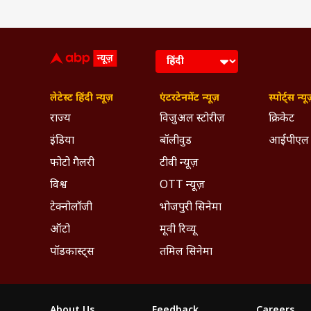
लेटेस्ट हिंदी न्यूज़
एंटरटेनमेंट न्यूज़
स्पोर्ट्स न्यू
राज्य
विजुअल स्टोरीज़
क्रिकेट
इंडिया
बॉलीवुड
आईपीएल
फोटो गैलरी
टीवी न्यूज़
विश्व
OTT न्यूज़
टेक्नोलॉजी
भोजपुरी सिनेमा
ऑटो
मूवी रिव्यू
पॉडकास्ट्स
तमिल सिनेमा
About Us
Feedback
Careers