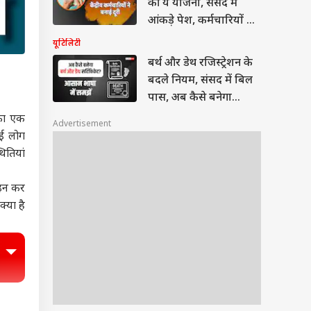
की ये योजना, संसद में
आंकड़े पेश, कर्मचारियों का
मोहभंग
यूटिलिटी
बर्थ और डेथ रजिस्ट्रेशन के
बदले नियम, संसद में बिल
पास, अब कैसे बनेगा
सर्टिफिकेट?
 का एक
Advertisement
कई लोग
ितियां
इन कर
्या है