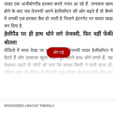
यादव एक अजीबोगरीब हरकत करते नजर आ रहे हैं. जनसभा खत्म
होने के बाद जब तेजस्वी अपने हेलीकॉप्टर की ओर बढ़ते हैं तो कैमरे
में उनकी एक हरकत कैद हो जाती है जिसने इंटरनेट पर बवाल खड़ा
कर दिया है.
हेलीपैड पर ही हाथ धोने लगे तेजस्वी, फिर वहीं फेंकी
बोतल!
वीडियो में साफ देखा जा सकता है कि तेजस्वी यादव हेलीकॉप्टर में
और पढ़ें
बैठते हैं और दरवाजा खुला रखते हुए अपने हाथ धोने लगते हैं. यह
देखकर पहले तो लोगों को लगा कि शायद किसी ने पानी डाला हो,
लेकिन कुछ ही सेकंड में तेजस्वी खुद बोतल से हाथ धोते और एक
और बोतल को हेलीपैड पर फेंकते नजर आते हैं. वीडियो यहीं खत्म
नहीं होता, क्योंकि इसके बाद सोशल मीडिया पर प्रतिक्रियाओं की
बाढ़ आ गई. वीडियो में देखा दिख रहा है कि पहले तेजस्वी पानी पीकर
बोतल को हेलीपैड पर ही फेंक देते हैं फिर दूसरी बोतल से एक शख्स
SPONSORED LINKS BY TABOOLA
की मदद लेकर हेलीपैड पर ही हाथ धोते दिखाई दे रहे हैं.
Money can’t buy civic sense, hygiene and good