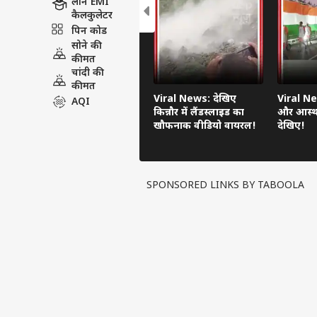
लोन EMI
कैलकुलेटर
पिन कोड
सोने की
कीमत
चांदी की
कीमत
Viral News: देखिए
Viral Ne
AQI
किन्नौर में लैंडस्लाइड का
और आस्था
खौफनाक वीडियो वायरल!
देखिए!
SPONSORED LINKS BY TABOOLA