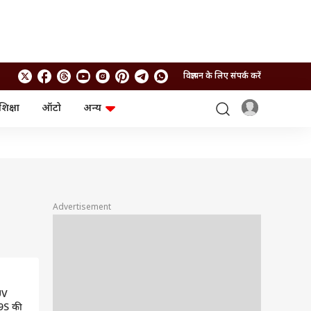
विज्ञापन के लिए संपर्क करें
शिक्षा
ऑटो
अन्य
बिजनेस
लाइफस्टाइल
पर्सनल फाइनेंस
स्वास्थ्य
स्टॉक मार्केट
ट्रैवल
म्यूचुअल फंड्स
फूड
क्रिप्टो
फैशन
आईपीओ
Health and Fitness
Advertisement
फोटो गैलरी
जनरल नॉलेज
वीडियो
UV
9S की