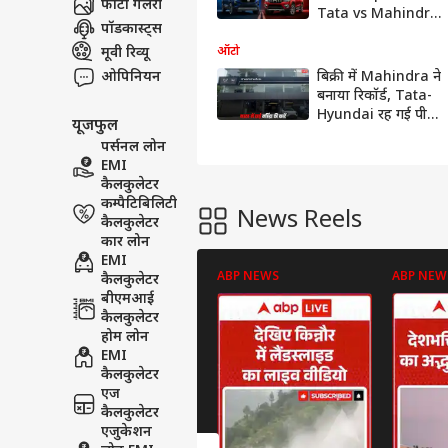
फोटो गैलरी
Tata vs Mahindra
पॉडकास्ट्स
में कौन बना No.2?
Nissan ने किया बड़ा
मूवी रिव्यू
ऑटो
धमाका! #autolive
ओपिनियन
बिक्री में Mahindra ने
बनाया रिकॉर्ड, Tata-
Hyundai रह गई पीछे,
यूजफुल
जानें किस SUV की
पर्सनल लोन
ज्यादा डिमांड?
EMI
कैलकुलेटर
कम्पैटिबिलिटी
News Reels
कैलकुलेटर
कार लोन
EMI
ABP NEWS
ABP NEW
कैलकुलेटर
बीएमआई
कैलकुलेटर
होम लोन
EMI
कैलकुलेटर
एज
कैलकुलेटर
एजुकेशन