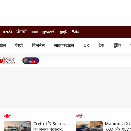
मराठी
ਪੰਜਾਬੀ
বাংলা
ગુજરાતી
நாடு
దేశం
खेल
ऐस्ट्रो
बिजनेस
लाइफस्टाइल
GK
टेक
ट्रेंडिंग
ंजन
ऑटो
खेल
ुड
कार
क्रिकेट
री सिनेमा
टेक्नोलॉजी
शिक्षा
ल सिनेमा
मोबाइल
रिजल्ट
्रिटीज
चैटजीपीटी
नौकरी
ी
गैजेट
वेब स्टोरीज
यूटिलिटी न्यूज़
कल्चर
फैक्ट चेक
ऑटो
ऑटो
Creta और Seltos
Mahindra X
का जलवा बरकरार,
7XO और XEV 