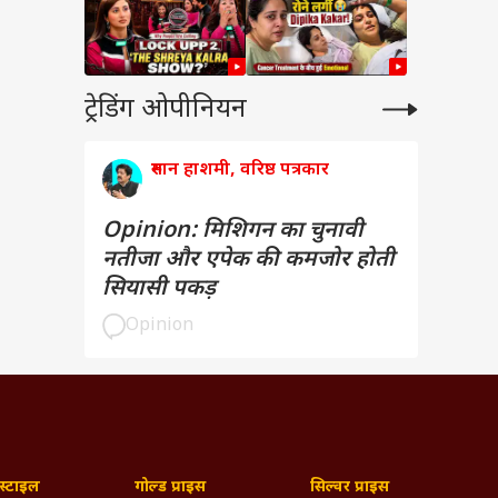
ट्रेडिंग ओपीनियन
रुमान हाशमी, वरिष्ठ पत्रकार
Opinion: मिशिगन का चुनावी
नतीजा और एपेक की कमजोर होती
सियासी पकड़
Opinion
्टाइल
गोल्ड प्राइस
सिल्वर प्राइस