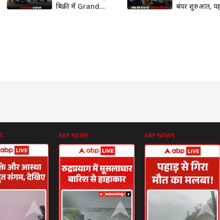
बिक्री में Grand
बंपर शुरुआत, पह
Vitara और Hyryder
दिन 93 हजार से 
को छोड़ा पीछे
बुकिंग
S
ABP NEWS
ABP NEWS