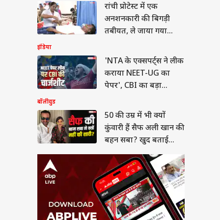
रांची प्रोटेस्ट में एक
ी उम्र में भी क्यों कुंवारी
 सैफ अली खान की बहन
अनशनकारी की बिगड़ी
? खुद बताई वजह
तबीयत, ले जाया गया
अस्पताल
इंडिया
'NTA के एक्सपर्ट्स ने लीक
कराया NEET-UG का
बंप के साथ प्रेग्नेंट
पेपर', CBI का बड़ा
ला का डांस वीडियो
खुलासा
बॉलीवुड
ल, माधुरी दीक्षित के
 पर लगाए ठुमके
50 की उम्र में भी क्यों
कुंवारी हैं सैफ अली खान की
बहन सबा? खुद बताई
वजह