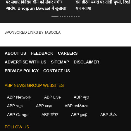
पर लगाए किसिंग सीन को लेकर गंभीर
संग डेटिंग रूमर्स पर तोड़ी चुप्पी, रिश्त
आरोप, Bhojpuri Bawaal में खुलासा
सच बताया
SPONSORED LINKS BY TABOOLA
ABOUT US
FEEDBACK
CAREERS
ADVERTISE WITH US
SITEMAP
DISCLAIMER
PRIVACY POLICY
CONTACT US
ABP NEWS GROUP WEBSITES
ABP Network
ABP Live
ABP न्यूज़
ABP আনন্দ
ABP माझा
ABP અસ્મિતા
ABP Ganga
ABP ਸਾਂਝਾ
ABP நாடு
ABP దేశం
FOLLOW US