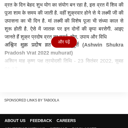
व्रत के दिन बेहद शुभ योग का संयोग बन रहा है, इस व्रत में शिव की
पूजा शाम के समय की जाती है. वहीं शुक्रवार होने से ये लक्ष्मी जी की
उपासना का भी दिन है. मां लक्ष्मी की विशेष पूजा भी संध्या काल से
शुरू होती है. ऐसे में जातक पर इन दोनों की कृपा बरसेगी. आइए
जानते हैं शुक्र प्रदोष व्रत का मुहूर्त, योग, उपाय और विधि
और पढ़ें
अश्विन शुक्र प्रदोष व्रत 2022 मुहूर्त (Ashwin Shukra
Pradosh Vrat 2022 muhurat)
अश्विन माह कृष्ण पक्ष त्रयोदशी तिथि - 23 सितंबर 2022, सुबह
01.17
अश्विन माह कृष्ण पक्ष त्रयोदशी समाप्त - 24 सितंबर 2022, सुबह
02.30
शुक्र प्रदोष व्रत पूजा मुहूर्त -
शाम 06.23 - रात 08.45 (23
सितंबर 2022)
SPONSORED LINKS BY TABOOLA
अवधि - 2 घंटे 23 मिनट
अश्विन शुक्र प्रदोष व्रत 2022 योग
अश्विन माह के शुक्र प्रदोष व्रत के दिन सिद्ध योग बन रहा है. इस
ABOUT US
FEEDBACK
CAREERS
योग में शिव की आराधना करने के दोगुना फल मिलता है. सिद्धि योग में