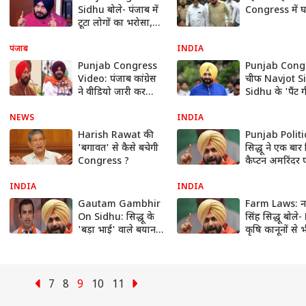
Sidhu बोले- पंजाब में
Congress में 
टूटा लोगों का भरोसा,
मुख्यमंत्री पद को लेकर
भी दिया जवाब
पंजाब
INDIA
Punjab Congress
Punjab Cong
Video: पंजाब कांग्रेस
चीफ Navjot S
ने वीडियो जारी कर
Sidhu के 'पैंट 
दिखाई पार्टी में
वाले बयान पर स
एकजुटता, घोषणापत्र
बवाल, विपक्षी ने
NEWS
INDIA
को लेकर हुआ बड़ा
सुनाई खरी-खरी
Harish Rawat की
Punjab Politi
ऐलान
'बगावत' से कैसे बचेगी
सिद्धू ने एक बार
Congress ?
कैप्टन अमरिंदर 
बोला हमला, कह
घर बैठे हैं और म
INDIA
INDIA
तलवे चाट रहे हैं
Gautam Gambhir
Farm Laws: 
On Sidhu: सिद्धू के
सिंह सिद्धू बोले
'बड़ा भाई' वाले बयान
कृषि कानूनों से भ
पर भड़के गौतम गंभीर,
मुद्दा है
बोले- अपने बेटा-बेटी को
बॉर्डर पर भेजो तब...
7
8
9
10
11