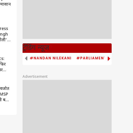
घमासान
ress
ingh
गीली'
ियासी
ट्रेंडिंग न्यूज
ताओं ने
#NANDAN NILEKANI
#PARLIAMENT MONSOON S
cs:
 फिर
पर
ा- वह
Advertisement
ोदी के
नवजोत
- MSP
ी बड़ा