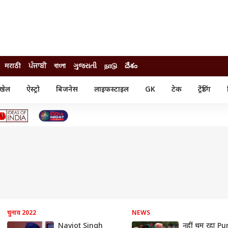
मराठी
ਪੰਜਾਬੀ
বাংলা
ગુજરાતી
நாடு
దేశం
खेल
ऐस्ट्रो
बिजनेस
लाइफस्टाइल
GK
टेक
ट्रेंडिंग
ंजन
ऑटो
खेल
ुड
कार
क्रिकेट
री सिनेमा
टेक्नोलॉजी
शिक्षा
ल सिनेमा
मोबाइल
रिजल्ट
्रिटीज
चैटजीपीटी
नौकरी
ी
गैजेट
वेब स्टोरीज
यूटिलिटी न्यूज़
कल्चर
फैक्ट चेक
चुनाव 2022
NEWS
Navjot Singh
नहीं थम रहा P