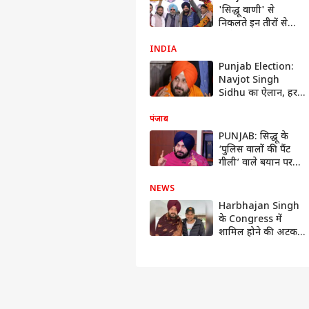
'सिद्धू वाणी' से
निकलते इन तीरों से
कांग्रेस बचा पाएगी
अपना किला?
INDIA
Punjab Election:
Navjot Singh
Sidhu का ऐलान, हर
महिला को 2 हजार प्रति
महीना और साल में
पंजाब
मिलेंगे 8 सिलेंडर
PUNJAB: सिद्धू के
‘पुलिस वालों की पैंट
गीली’ वाले बयान पर
DSP ने भेजा मानहानि
का नोटिस, माफी की
NEWS
मांग
Harbhajan Singh
के Congress में
शामिल होने की अटकलें
तेज, इस सीट से चुनाव
लड़ने की हो रही बात