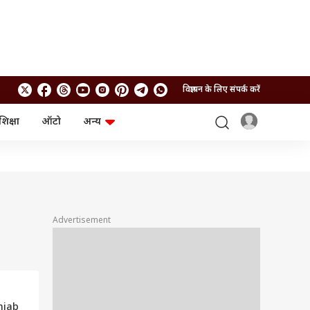
विज्ञापन के लिए संपर्क करें
शिक्षा
ऑटो
अन्य
बिजनेस
लाइफस्टाइल
पर्सनल फाइनेंस
स्वास्थ्य
स्टॉक मार्केट
ट्रैवल
म्यूचुअल फंड्स
फूड
क्रिप्टो
फैशन
आईपीओ
Health and Fitness
Advertisement
फोटो गैलरी
जनरल नॉलेज
वीडियो
unjab