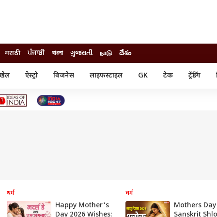
मराठी
ਪੰਜਾਬੀ
বাংলা
ગુજરાતી
நாடு
దేశం
खेल
ऐस्ट्रो
बिजनेस
लाइफस्टाइल
GK
टेक
ट्रेंडिंग
ंजन
ऑटो
खेल
ुड
कार
क्रिकेट
री सिनेमा
टेक्नोलॉजी
शिक्षा
ल सिनेमा
मोबाइल
रिजल्ट
्रिटीज
चैटजीपीटी
नौकरी
ी
गैजेट
वेब स्टोरीज
यूटिलिटी न्यूज़
कल्चर
फैक्ट चेक
धर्म
धर्म
Happy Mother's
Mothers Day
Day 2026 Wishes:
Sanskrit Shlo