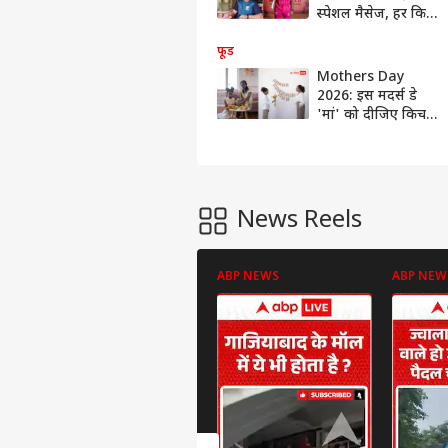
स्पेशल मैसेज, हर किसी
को पढ़नी चाहिए पोस्ट
फूड
Mothers Day
2026: इस मदर्स डे
'मां' को दीजिए किचन
से छुट्टी, उनके लिए
बनाएं ये स्पेशल स्वीट
डिश
News Reels
ABP NEWS
ABP NEW