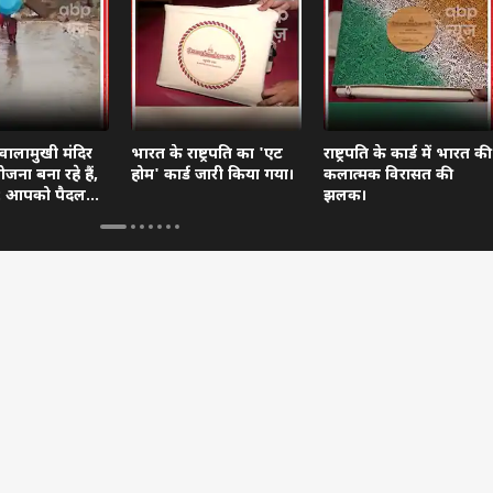
वालामुखी मंदिर
भारत के राष्ट्रपति का 'एट
राष्ट्रपति के कार्ड में भारत की
जना बना रहे हैं,
होम' कार्ड जारी किया गया।
कलात्मक विरासत की
दें: आपको पैदल
झलक।
ा।