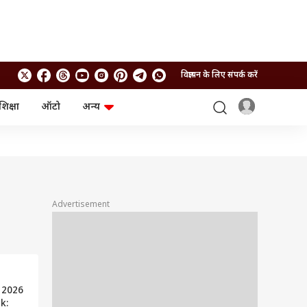
विज्ञापन के लिए संपर्क करें
शिक्षा
ऑटो
अन्य
बिजनेस
लाइफस्टाइल
पर्सनल फाइनेंस
स्वास्थ्य
स्टॉक मार्केट
ट्रैवल
म्यूचुअल फंड्स
फूड
क्रिप्टो
फैशन
आईपीओ
Health and Fitness
Advertisement
फोटो गैलरी
जनरल नॉलेज
वीडियो
 2026
k: