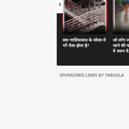
क्या गाज़ियाबाद के मॉल्स में
जो लोग ज्
भी ऐसा होता है?
जाने की यो
वे ध्यान 
चलना होग
SPONSORED LINKS BY TABOOLA