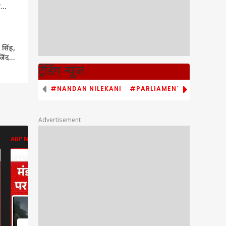
े
तृत्व
े हैं
 सिंह,
जिंदगी
त
ट्रेंडिंग न्यूज
#NANDAN NILEKANI
#PARLIAMENT MONSOON S
Advertisement
ABP NEWS
ENT LIVE
ENT LIVE