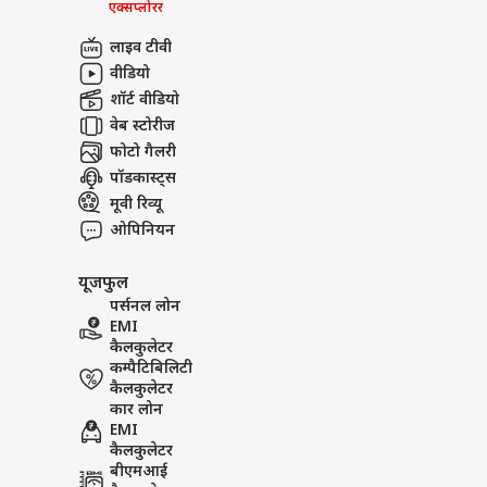
एक्सप्लोरर
लाइव टीवी
वीडियो
शॉर्ट वीडियो
वेब स्टोरीज
फोटो गैलरी
पॉडकास्ट्स
मूवी रिव्यू
ओपिनियन
यूजफुल
पर्सनल लोन
EMI
कैलकुलेटर
कम्पैटिबिलिटी
कैलकुलेटर
कार लोन
EMI
कैलकुलेटर
बीएमआई