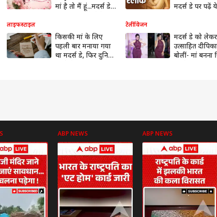
मां है तो मैं हूं...मदर्स डे
मदर्स डे पर पढ़ें य
पर मम्मी को ये मैसेज
संस्कृत श्लोक, मा
भेज कराएं स्पेशल फील
का गहरा अर्थ बतात
लाइफस्टाइल
टेलीविजन
वेद-शास्त्र
किसकी मां के लिए
मदर्स डे को लेकर
पहली बार मनाया गया
उत्साहित दीपिका
था मदर्स डे, फिर दुनिया
बोलीं- मां बनना 
पर कैसे हुआ इसका
का बेहद खूबसूर
असर?
अहसास
S
ABP NEWS
ABP NEWS