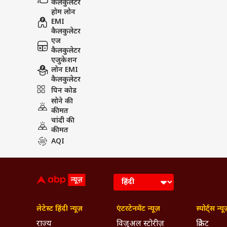
कैलकुलेटर
होम लोन
EMI
कैलकुलेटर
एज
कैलकुलेटर
एजुकेशन
लोन EMI
कैलकुलेटर
पिन कोड
सोने की
कीमत
चांदी की
कीमत
AQI
लेटेस्ट हिंदी न्यूज़
एंटरटेनमेंट न्यूज़
स्पोर्ट्स न्यू
राज्य
विजुअल स्टोरीज़
क्रिकेट