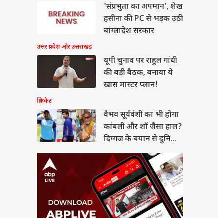
 सूर्यवंशी का भी होगा
'संप्रभुता का अपमान', शेख
बली और शॉ जैसा हाल?
हसीना की PC से भड़क उठी
गज के बयान से दुनिया
या
न
बांग्लादेश सरकार
उत्तर प्रदेश और उत्तराखंड
यूपी चुनाव पर राहुल गांधी
की बड़ी बैठक, बनाया ये
सीमन बिल पर सरकार ने
खास मास्टर प्लान!
ा समर्थन तो अड़े राहुल,
- 'पहले सदन में आएं
क्रिकेट
त्री'
वैभव सूर्यवंशी का भी होगा
कांबली और शॉ जैसा हाल?
दिग्गज के बयान से दुनिया
हैरान