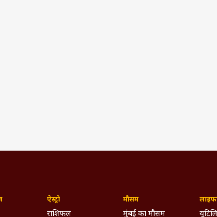
ज़
ऐस्ट्रो
मौसम
लाइफस
राशिफल
मुंबई का मौसम
यूटिलि