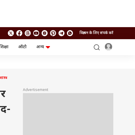
विज्ञापन के लिए संपर्क करें
शिक्षा
ऑटो
अन्य
बिजनेस
लाइफस्टाइल
पर्सनल फाइनेंस
स्वास्थ्य
स्टॉक मार्केट
ट्रैवल
म्यूचुअल फंड्स
फूड
स्त्र
क्रिप्टो
फैशन
आईपीओ
Health and Fitness
Advertisement
पर
फोटो गैलरी
जनरल नॉलेज
ेद-
वीडियो