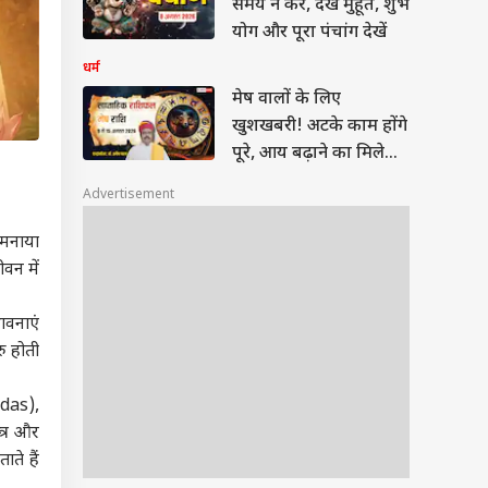
समय न करें, देखें मुहूर्त, शुभ
योग और पूरा पंचांग देखें
धर्म
मेष वालों के लिए
खुशखबरी! अटके काम होंगे
पूरे, आय बढ़ाने का मिलेगा
सुनहरा मौका
Advertisement
 मनाया
वन में
भावनाएं
ु होती
edas),
्त्र और
ाते हैं