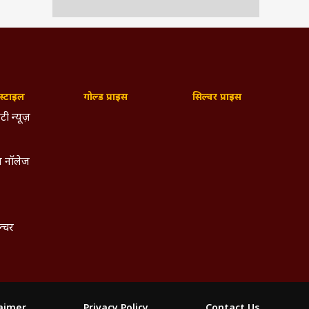
उनकी
ा का
्टाइल
गोल्ड प्राइस
सिल्वर प्राइस
टी न्यूज़
 नॉलेज
िन्न
:
ल्चर
ी को
laimer
Privacy Policy
Contact Us