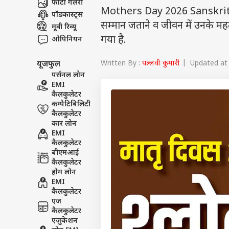
फोटो गैलरी
Mothers Day 2026 Sanskrit Shlo
पॉडकास्ट्स
सम्मान जताने व जीवन में उनके महत्
मूवी रिव्यू
गया है.
ओपिनियन
Written By :
पल्लवी कुमारी
| Updated at 
यूजफुल
पर्सनल लोन
EMI
कैलकुलेटर
कम्पैटिबिलिटी
कैलकुलेटर
कार लोन
EMI
कैलकुलेटर
बीएमआई
कैलकुलेटर
होम लोन
EMI
कैलकुलेटर
एज
कैलकुलेटर
एजुकेशन