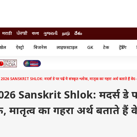
मराठी
ਪੰਜਾਬੀ
বাংলা
ગુજરાતી
நாடு
దేశం
खेल
ऐस्ट्रो
बिजनेस
लाइफस्टाइल
GK
टेक
ट्रेंडिंग
ंजन
ऑटो
खेल
ुड
कार
क्रिकेट
री सिनेमा
टेक्नोलॉजी
शिक्षा
ल सिनेमा
SANSKRIT SHLOK: मदर्स डे पर पढ़ें ये संस्कृत श्लोक, मातृत्व का गहरा अर्थ बताते हैं वेद-शा
मोबाइल
रिजल्ट
्रिटीज
चैटजीपीटी
नौकरी
ी
6 Sanskrit Shlok: मदर्स डे 
गैजेट
वेब स्टोरीज
ोक, मातृत्व का गहरा अर्थ बताते हैं व
यूटिलिटी न्यूज़
कल्चर
फैक्ट चेक