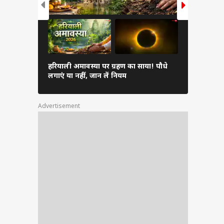
्भे का
वक्री शनि कर
री है
हरियाली अमावस्या पर ग्रहण का साया! पौधे
कर लें सरसों
लगाएं या नहीं, जान लें नियम
यता को
शांत
Advertisement
क का
क और
य और