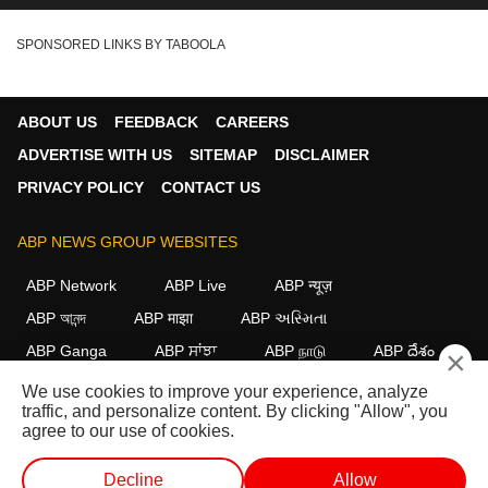
SPONSORED LINKS BY TABOOLA
ABOUT US
FEEDBACK
CAREERS
ADVERTISE WITH US
SITEMAP
DISCLAIMER
PRIVACY POLICY
CONTACT US
ABP NEWS GROUP WEBSITES
ABP Network
ABP Live
ABP न्यूज़
ABP আনন্দ
ABP माझा
ABP અસ્મિતા
ABP Ganga
ABP ਸਾਂਝਾ
ABP நாடு
ABP దేశం
×
We use cookies to improve your experience, analyze
FOLLOW US
traffic, and personalize content. By clicking "Allow", you
agree to our use of cookies.
Decline
Allow
This website follows the
DNPA Code of Ethics.
Copyright@2026.