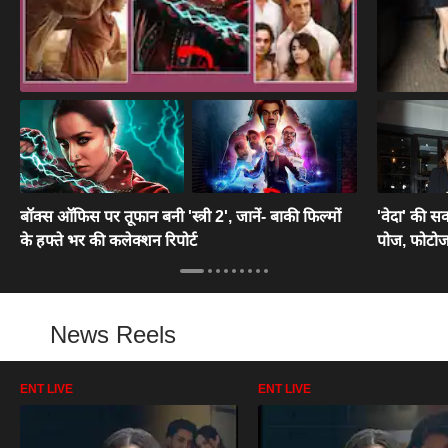
बॉक्स ऑफिस पर तूफान बनी 'स्त्री 2', जानें- बाकी फिल्मों
'वेदा' की सक
के हफ्ते भर की कलेक्शन रिपोर्ट
पोज, फोटो
News Reels
ENT LIVE
ENT LIVE