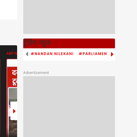
ट्रेंडिंग न्यूज
#NANDAN NILEKANI
#PARLIAMENT MONSOON S
ABP NEWS
ABP NEWS
ABP NEWS
Advertisement