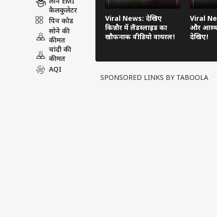
लोन EMI
कैलकुलेटर
Viral News: देखिए
Viral Ne
पिन कोड
किन्नौर में लैंडस्लाइड का
और आस्था
सोने की
खौफनाक वीडियो वायरल!
देखिए!
कीमत
चांदी की
कीमत
AQI
SPONSORED LINKS BY TABOOLA