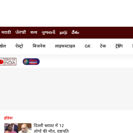
मराठी
ਪੰਜਾਬੀ
বাংলা
ગુજરાતી
நாடு
దేశం
खेल
ऐस्ट्रो
बिजनेस
लाइफस्टाइल
GK
टेक
ट्रेंडिंग
ंजन
ऑटो
खेल
ुड
कार
क्रिकेट
री सिनेमा
टेक्नोलॉजी
शिक्षा
ल सिनेमा
मोबाइल
रिजल्ट
्रिटीज
चैटजीपीटी
नौकरी
ी
गैजेट
वेब स्टोरीज
यूटिलिटी न्यूज़
कल्चर
फैक्ट चेक
इंडिया
दिल्ली ब्लास्ट में 12
लोगों की मौत, राष्ट्रपति