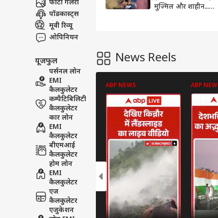
फोटो गैलरी
मुज्मिल और शाहीन...
पॉडकास्ट्स
दिल्ली ब्लास्ट केस में
बड़ा खुलासा
मूवी रिव्यू
ओपिनियन
News Reels
यूजफुल
पर्सनल लोन
EMI
ABP NEWS
ABP NEW
कैलकुलेटर
कम्पैटिबिलिटी
कैलकुलेटर
कार लोन
EMI
कैलकुलेटर
बीएमआई
कैलकुलेटर
होम लोन
EMI
कैलकुलेटर
एज
कैलकुलेटर
एजुकेशन