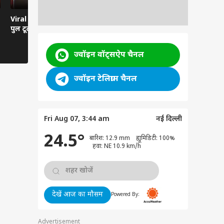
Viral News: दरदपुरा में
Viral Video: हवा से बातें
Viral Video:
पुल टूटा, हाईवे ठप
करती कार... रील्स का ऐसा
तबेला? सिस्ट
भूत?
तमाशबीन!
ज्वॉइन वॉट्सऐप चैनल
ज्वॉइन टेलिग्राम चैनल
Fri Aug 07, 3:44 am
नई दिल्ली
24.5°
बारिश: 12.9 mm ह्यूमिडिटी: 100%
हवा: NE 10.9 km/h
देखें आज का मौसम
Powered By:
Advertisement