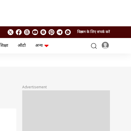
विज्ञापन के लिए संपर्क करें
शिक्षा
ऑटो
अन्य
बिजनेस
लाइफस्टाइल
पर्सनल फाइनेंस
स्वास्थ्य
स्टॉक मार्केट
ट्रैवल
म्यूचुअल फंड्स
फूड
क्रिप्टो
फैशन
आईपीओ
Health and Fitness
Advertisement
फोटो गैलरी
जनरल नॉलेज
वीडियो