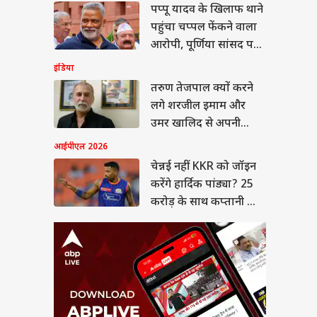
पप्पू यादव के खिलाफ थाने
नई नहीं KKR को जॉइन
गे हार्दिक पांड्या? 25
पहुंचा चप्पल फेंकने वाला
ड़ के साथ कप्तानी भी
E TIPS
आरोपी, पूर्णिया सांसद पर
गी!
लगाए ये आरोप
इंडिया
तरुण तेजपाल क्यों करने
लगे शरजील इमाम और
 उठाए पता करें सिलेंडर
उमर खालिद से अपनी
कितनी गैस बची है?
तुलना? जानें
आईपीएल 2026
एं यह ट्रिक
चेन्नई नहीं KKR को जॉइन
करेंगे हार्दिक पांड्या? 25
करोड़ के साथ कप्तानी भी
मिलेगी!