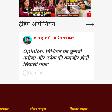
ट्रेडिंग ओपीनियन
रुमान हाशमी, वरिष्ठ पत्रकार
Opinion: मिशिगन का चुनावी
नतीजा और एपेक की कमजोर होती
सियासी पकड़
Opinion
्टाइल
गोल्ड प्राइस
सिल्वर प्राइस