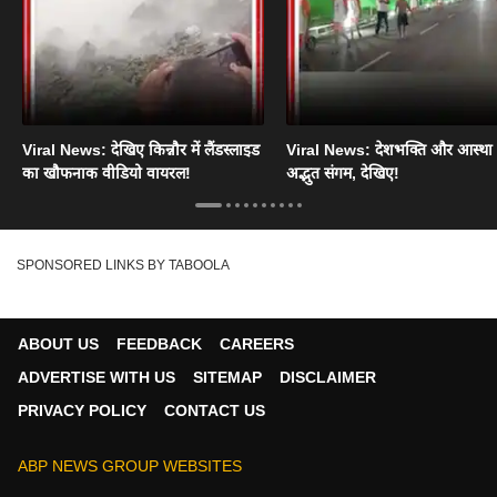
Viral News: देखिए किन्नौर में लैंडस्लाइड
Viral News: देशभक्ति और आस्था
का खौफनाक वीडियो वायरल!
अद्भुत संगम, देखिए!
SPONSORED LINKS BY TABOOLA
ABOUT US
FEEDBACK
CAREERS
ADVERTISE WITH US
SITEMAP
DISCLAIMER
PRIVACY POLICY
CONTACT US
ABP NEWS GROUP WEBSITES