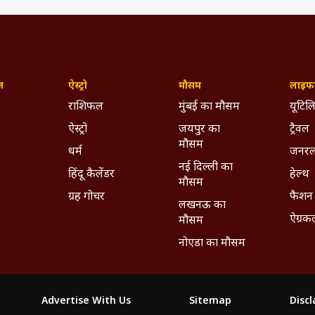
ज़
ऐस्ट्रो
मौसम
लाइफस
राशिफल
मुंबई का मौसम
यूटिलि
ऐस्ट्रो
जयपुर का
ट्रैवल
मौसम
धर्म
जनरल
नई दिल्ली का
हिंदू कैलेंडर
हेल्थ
मौसम
ग्रह गोचर
फैशन
लखनऊ का
ऐग्रक
मौसम
नोएडा का मौसम
Advertise With Us
Sitemap
Disc