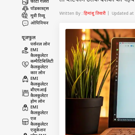
तो प्लेटफॉर्म उसके दर्शकों की पहच
फोटो गैलरी
पॉडकास्ट्स
Written By :
हिमांशु तिवारी
| Updated at :
मूवी रिव्यू
ओपिनियन
यूजफुल
पर्सनल लोन
EMI
कैलकुलेटर
कम्पैटिबिलिटी
कैलकुलेटर
कार लोन
EMI
कैलकुलेटर
बीएमआई
कैलकुलेटर
होम लोन
EMI
कैलकुलेटर
एज
कैलकुलेटर
एजुकेशन