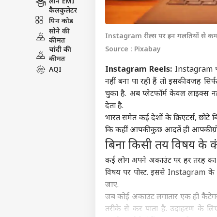
लोन EMI
कैलकुलेटर
पिन कोड
सोने की
Instagram रील्स पर इन गलतियों से कम
कीमत
Source : Pixabay
चांदी की
कीमत
Instagram Reels:
Instagram
प
AQI
नहीं बना पा रही हैं तो इसकी वजह सि
चुका है. अब प्लेटफॉर्म केवल लाइक्स न
देता है.
भारत समेत कई देशों के क्रिएटर्स, छोट
कि कहीं आपकी कुछ आदतें ही आपकी ग्रोथ
बिना किसी तय विषय के कंट
कई लोग अपने अकाउंट पर हर तरह का कंट
विषय पर पोस्ट. इससे Instagram के
जाए.
जब कोई अकाउंट लगातार एक ही कैटेगरी य
तरीके से कर पाता है. उदाहरण के लि