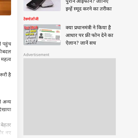
पुराने आईफोन? जानिए
इन्हें स्मूद करने का तरीका
टेक्नोलॉजी
क्या प्रधानमंत्री ने किया है
आधार पर फ्री फोन देने का
ऐलान? जानें सच
 पहुंच
फी बदल
Advertisement
 महत्व
ूरी है
ी अन्य
दिखाया
 बेहतर
 और नए