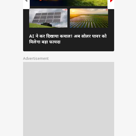
ातें
ंचार
AI ने कर दिखाया कमाल! अब सोलर पावर को
फोन की इन दि
मिलेगा बड़ा फायदा
भारी, जल्दी क
Advertisement