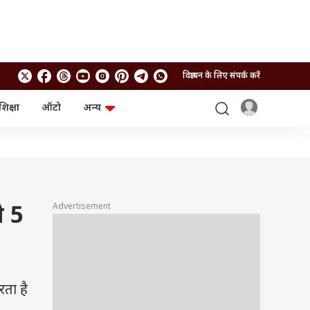
विज्ञापन के लिए संपर्क करें
शिक्षा
ऑटो
अन्य
बिजनेस
लाइफस्टाइल
पर्सनल फाइनेंस
स्वास्थ्य
स्टॉक मार्केट
ट्रैवल
म्यूचुअल फंड्स
फूड
क्रिप्टो
फैशन
आईपीओ
Health and Fitness
Advertisement
े 5
फोटो गैलरी
जनरल नॉलेज
वीडियो
ता है