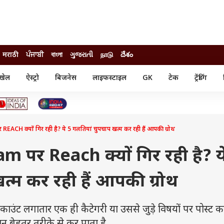
मराठी
ਪੰਜਾਬੀ
বাংলা
ગુજરાતી
நாடு
దేశం
खेल
ऐस्ट्रो
बिजनेस
लाइफस्टाइल
GK
टेक
ट्रेंडिंग
ंजन
ऑटो
खेल
ुड
कार
क्रिकेट
री सिनेमा
टेक्नोलॉजी
शिक्षा
ल सिनेमा
ACH क्यों गिर रही है? ये 5 गलतियां चुपचाप खत्म कर रही हैं आपकी ग्रोथ
मोबाइल
रिजल्ट
्रिटीज
चैटजीपीटी
नौकरी
ी
m पर Reach क्यों गिर रही है? य
गैजेट
वेब स्टोरीज
त्म कर रही हैं आपकी ग्रोथ
यूटिलिटी न्यूज़
कल्चर
फैक्ट चेक
 लगातार एक ही कैटेगरी या उससे जुड़े विषयों पर पोस्ट कर