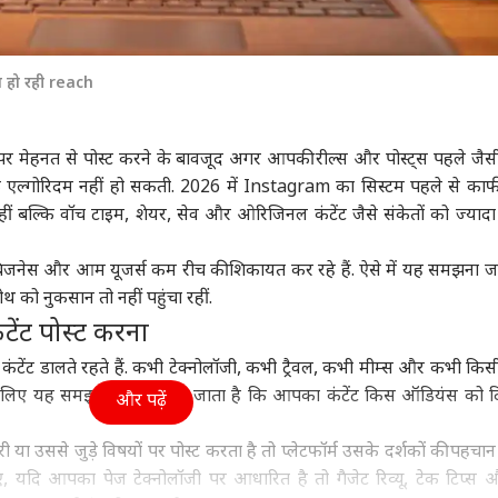
 हो रही reach
र मेहनत से पोस्ट करने के बावजूद अगर आपकी रील्स और पोस्ट्स पहले जैसी
र्फ एल्गोरिदम नहीं हो सकती. 2026 में Instagram का सिस्टम पहले से का
हीं बल्कि वॉच टाइम, शेयर, सेव और ओरिजिनल कंटेंट जैसे संकेतों को ज्यादा
े बिजनेस और आम यूजर्स कम रीच की शिकायत कर रहे हैं. ऐसे में यह समझना जर
 को नुकसान तो नहीं पहुंचा रहीं.
ेंट पोस्ट करना
ेंट डालते रहते हैं. कभी टेक्नोलॉजी, कभी ट्रैवल, कभी मीम्स और कभी किस
 लिए यह समझना मुश्किल हो जाता है कि आपका कंटेंट किस ऑडियंस को 
और पढ़ें
ा उससे जुड़े विषयों पर पोस्ट करता है तो प्लेटफॉर्म उसके दर्शकों की पहचान
ए, यदि आपका पेज टेक्नोलॉजी पर आधारित है तो गैजेट रिव्यू, टेक टिप्स