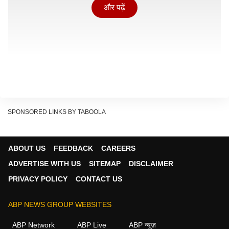
और पढ़ें
SPONSORED LINKS BY TABOOLA
ABOUT US
FEEDBACK
CAREERS
ADVERTISE WITH US
SITEMAP
DISCLAIMER
PRIVACY POLICY
CONTACT US
mAadhaar ऐप को क्यों बदला जा रहा है?
ABP NEWS GROUP WEBSITES
जनवरी 2026 में पेश की गई नई Aadhaar App को डेटा सुरक्षा
और प्राइवेसी को प्राथमिकता देते हुए विकसित किया गया है. इसका
ABP Network
ABP Live
ABP न्यूज़