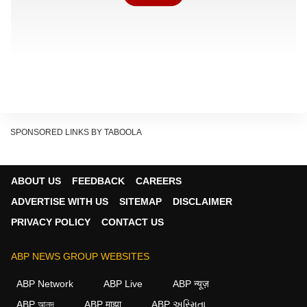
SPONSORED LINKS BY TABOOLA
ABOUT US
FEEDBACK
CAREERS
ADVERTISE WITH US
SITEMAP
DISCLAIMER
Smart Plug क्या है?
PRIVACY POLICY
CONTACT US
Smart Plug एक ऐसा डिवाइस है जिसे सीधे बिजली के सॉकेट में
ABP NEWS GROUP WEBSITES
लगाया जाता है. इसके बाद आप किसी भी इलेक्ट्रॉनिक उपकरण को
इसमें प्लग करके मोबाइल ऐप या वॉयस असिस्टेंट के जरिए कंट्रोल
ABP Network
ABP Live
ABP न्यूज़
कर सकते हैं.
ABP আনন্দ
ABP माझा
ABP અસ્મિતા