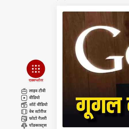
एक्सप्लोरर
लाइव टीवी
वीडियो
पर्सनल
शॉर्ट वीडियो
वेब स्टोरीज
फोटो गैलरी
टॉप
हॅलो गेस्ट
पॉडकास्ट्स