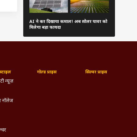
लने की
 हौसला
AI ने कर दिखाया कमाल! अब सोलर पावर को
फोन की इन दि
मिलेगा बड़ा फायदा
भारी, जल्दी क
मेल कर
्टाइल
गोल्ड प्राइस
सिल्वर प्राइस
टी न्यूज़
 नॉलेज
ल्चर