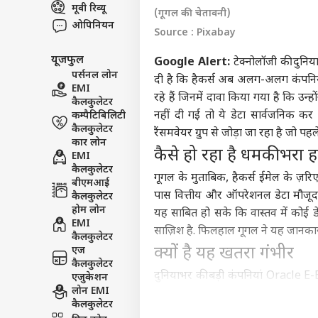
मूवी रिव्यू
इंडिय
(गूगल की चेतावनी)
ओपिनियन
एडवर्टाइज विथ अस
Source : Pixabay
प्राइवेसी पॉलिसी
यूजफुल
Google Alert:
टेक्नोलॉजी की दुनि
कॉन्टैक्ट अस
पर्सनल लोन
दी है कि हैकर्स अब अलग-अलग कंपनियों 
सेंड फीडबैक
EMI
यूपी 
रहे हैं जिनमें दावा किया गया है कि उ
कैलकुलेटर
अबाउट अस
हरिय
नहीं दी गई तो ये डेटा सार्वजनिक क
कम्पैटिबिलिटी
IMD
क्रिके
कैलकुलेटर
करियर्स
रैंसमवेयर ग्रुप से जोड़ा जा रहा है जो प
का 
कार लोन
कैसे हो रहा है धमकी भरा 
EMI
कैलकुलेटर
गूगल के मुताबिक, हैकर्स ईमेल के ज़र
बीएमआई
पास वित्तीय और ऑपरेशनल डेटा मौजूद 
कैलकुलेटर
ऋषभ 
होम लोन
यह साबित हो सके कि वास्तव में कोई ड
ईशा
EMI
साज़िश है. फिलहाल गूगल ने यह जानकारी
LOGIN
चाहि
कैलकुलेटर
क्यों है यह खतरा गंभीर
में 
एज
कैलकुलेटर
दुनियाभर की बड़ी कंपनियां Oracle 
एजुकेशन
लोन EMI
संबंधी डेटा सुरक्षित रहता है. अगर वास
कैलकुलेटर
आर्थिक नुकसान और ब्रांड वैल्यू पर गह