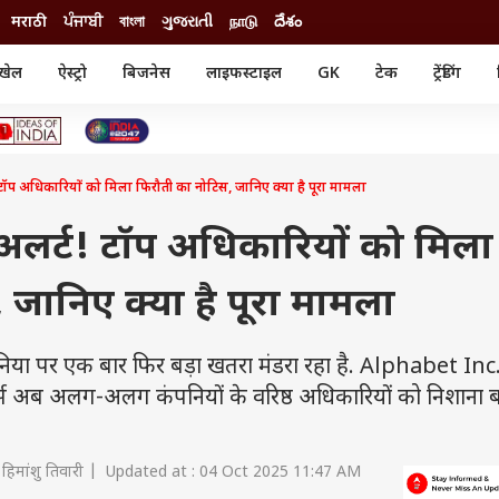
मराठी
ਪੰਜਾਬੀ
বাংলা
ગુજરાતી
நாடு
దేశం
खेल
ऐस्ट्रो
बिजनेस
लाइफस्टाइल
GK
टेक
ट्रेंडिंग
ंजन
ऑटो
खेल
ुड
कार
क्रिकेट
री सिनेमा
टेक्नोलॉजी
शिक्षा
ल सिनेमा
प अधिकारियों को मिला फिरौती का नोटिस, जानिए क्या है पूरा मामला
मोबाइल
रिजल्ट
्रिटीज
चैटजीपीटी
नौकरी
ी
अलर्ट! टॉप अधिकारियों को मिला
गैजेट
वेब स्टोरीज
 जानिए क्या है पूरा मामला
यूटिलिटी न्यूज़
कल्चर
फैक्ट चेक
निया पर एक बार फिर बड़ा खतरा मंडरा रहा है. Alphabet Inc.
्स अब अलग-अलग कंपनियों के वरिष्ठ अधिकारियों को निशाना ब
हिमांशु तिवारी | Updated at : 04 Oct 2025 11:47 AM