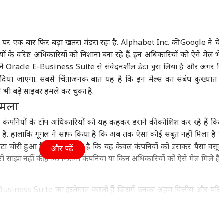
ा
झारखंड
विश्व
बॉली
या पर एक बार फिर बड़ा खतरा मंडरा रहा है. Alphabet Inc. की Google ने च
के वरिष्ठ अधिकारियों को निशाना बना रहे हैं. इन अधिकारियों को ऐसे मेल भ
में सुबह से बारिश,
रांची प्रोटेस्ट: सरकार से
'हमने चेतावनी दी थी',
रणब
न्होंने Oracle E-Business Suite से संवेदनशील डेटा चुरा लिया है और अगर 
ाणा से दिल्ली तक
बातचीत के लिए तैयार हुए
दिल्ली से शेख हसीना ने
की र
र दिया जाएगा. सबसे चिंताजनक बात यह है कि इन मेल्स का संबंध कुख्या
 की चेतावनी, आज देश
ट
छात्र, स्टेट गेस्ट हाउस में होगी
मध्य प्रदेश
दबाई कौन सी नस? भड़क
विश्व
जाने
ट्रेंडिंग
हले भी बड़े साइबर हमले कर चुका है.
मौसम कैसा?
बात
गया बांग्लादेश
दस्
हमला
िए कंपनियों के टॉप अधिकारियों को यह कहकर डराने की कोशिश कर रहे हैं क
है. हालांकि गूगल ने साफ किया है कि अब तक ऐसा कोई सबूत नहीं मिला है
पंत, संजू सैमसन या
राज्यसभा में कम हो जाएगी
चीन-रूस के साथ हुई जंग तो
महिल
ेटा चोरी हुआ है. माना जा रहा है कि यह केवल कंपनियों को डराकर पैसा वसू
और पढ़ें
न किशन, किसे मिलना
BJP सदस्यों की संख्या?
क्या करेगा अमेरिका, ट्रंप के
दिया
 साझा नहीं की है कि कितनी कंपनियां या किन अधिकारियों को ऐसे मेल मिले हैं
ए 2027 वनडे वर्ल्ड कप
निर्वाचन आयोग से हुई इस
प्लान का खुलासा
आया
मौका?
सांसद की शिकायत
E-Business Suite का इस्तेमाल करती हैं जिसमें उनका अहम वित्तीय और प
्तव में यह डेटा लीक होता है या इसके लीक होने की खबर फैलती है तो कंपनियों क
रा असर झेलना पड़ सकता है.