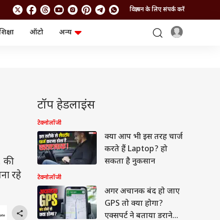
विज्ञापन के लिए संपर्क करें
शिक्षा
ऑटो
अन्य
बिजनेस
लाइफस्टाइल
पर्सनल फाइनेंस
स्वास्थ्य
स्टॉक मार्केट
ट्रैवल
म्यूचुअल फंड्स
फूड
क्रिप्टो
फैशन
आईपीओ
Health and Fitness
टॉप हेडलाइंस
फोटो गैलरी
जनरल नॉलेज
टेक्नोलॉजी
क्या आप भी इस तरह चार्ज
वीडियो
करते हैं Laptop? हो
 की
सकता है नुकसान
ना रहे
टेक्नोलॉजी
अगर अचानक बंद हो जाए
GPS तो क्या होगा?
एक्सपर्ट ने बताया डराने