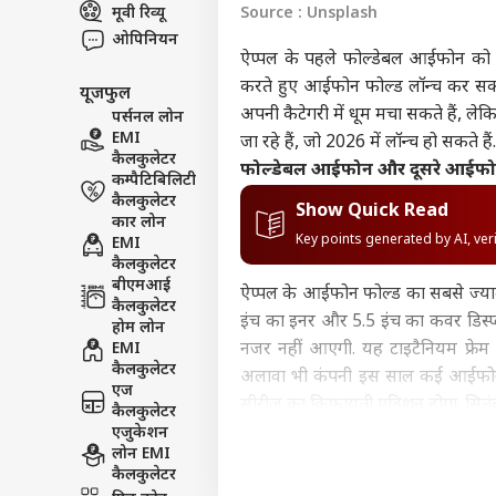
मूवी रिव्यू
Source : Unsplash
इंडिय
ओपिनियन
एडवर्टाइज विथ अस
ऐप्पल के पहले फोल्डेबल आईफोन को लेकर
प्राइवेसी पॉलिसी
करते हुए आईफोन फोल्ड लॉन्च कर सकती
यूजफुल
कॉन्टैक्ट अस
अपनी कैटेगरी में धूम मचा सकते हैं, ले
पर्सनल लोन
सेंड फीडबैक
EMI
जा रहे हैं, जो 2026 में लॉन्च हो सकते हैं.
'मां
कैलकुलेटर
फोल्डेबल आईफोन और दूसरे आईफ
अबाउट अस
सब म
कम्पैटिबिलिटी
महिला
ओटीट
कैलकुलेटर
करियर्स
Show Quick Read
हॉरर 
कार लोन
Key points generated by AI, ve
EMI
कैलकुलेटर
बीएमआई
ऐप्पल के आईफोन फोल्ड का सबसे ज्यादा
कैलकुलेटर
इंच का इनर और 5.5 इंच का कवर डिस्प्
'इमो
होम लोन
दिखा
EMI
नजर नहीं आएगी. यह टाइटैनियम फ्र
LOGIN
अप 2
कैलकुलेटर
अलावा भी कंपनी इस साल कई आईफोन 
बोले 
एज
सीरीज का किफायती एडिशन होगा. सितं
कैलकुलेटर
भी लॉन्च किया जा सकता है.
एजुकेशन
लोन EMI
सस्ती मैकबुक
कैलकुलेटर
विंडोज लैपटॉप को टक्कर देने के लिए 