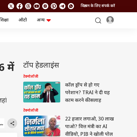
विज्ञापन के लिए संपर्क करें
शिक्षा
ऑटो
अन्य
बिजनेस
लाइफस्टाइल
पर्सनल फाइनेंस
स्वास्थ्य
स्टॉक मार्केट
ट्रैवल
म्यूचुअल फंड्स
फूड
क्रिप्टो
फैशन
आईपीओ
Health and Fitness
टॉप हेडलाइंस
में
फोटो गैलरी
जनरल नॉलेज
टेक्नोलॉजी
कॉल ड्रॉप से हो गए
वीडियो
परेशान? TRAI ने दी यह
हां
काम करने की सलाह
टेक्नोलॉजी
22 हजार लगाओ, 30 लाख
पाओ? वित्त मंत्री का AI
वीडियो, PIB ने खोली पोल