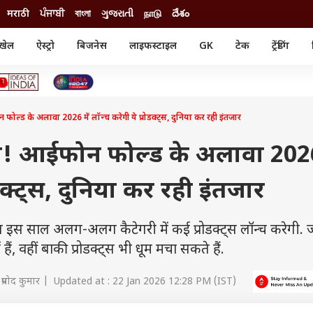
मराठी
ਪੰਜਾਬੀ
বাংলা
ગુજરાતી
நாடு
దేశం
खेल
ऐस्ट्रो
बिजनेस
लाइफस्टाइल
GK
टेक
ट्रेंडिंग
ंजन
ऑटो
खेल
ुड
कार
क्रिकेट
री सिनेमा
टेक्नोलॉजी
शिक्षा
ल सिनेमा
ोल्ड के अलावा 2026 में लॉन्च करेगी ये प्रोडक्ट्स, दुनिया कर रही इंतजार
मोबाइल
रिजल्ट
्रिटीज
चैटजीपीटी
नौकरी
ी
म! आईफोन फोल्ड के अलावा 2026 
गैजेट
वेब स्टोरीज
ोडक्ट्स, दुनिया कर रही इंतजार
यूटिलिटी न्यूज़
कल्चर
फैक्ट चेक
स साल अलग-अलग कैटेगरी में कई प्रोडक्ट्स लॉन्च करेगी. ज
, वहीं बाकी प्रोडक्ट्स भी धूम मचा सकते हैं.
प्रमोद कुमार | Updated at : 22 Jan 2026 12:28 PM (IST)