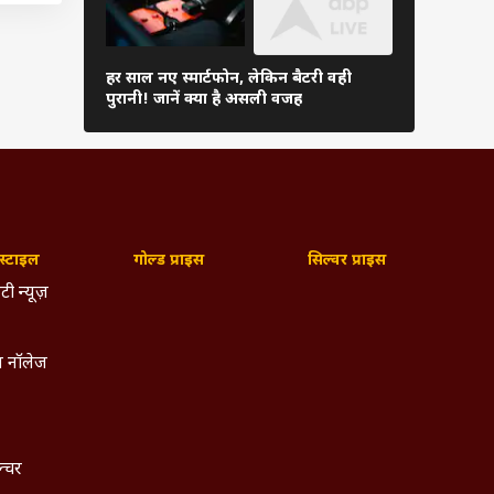
के साथ
हर साल नए स्मार्टफोन, लेकिन बैटरी वही
क्या टूटे डिस
पुरानी! जानें क्या है असली वजह
प्रोटेक्टर? यहा
ंस में
 सेंसर
मरा और
 हब और
्टाइल
गोल्ड प्राइस
सिल्वर प्राइस
टी न्यूज़
िया जा
. इसके
 नॉलेज
प
ल्चर