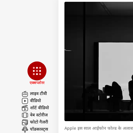
एक्सप्लोरर
लाइव टीवी
वीडियो
पर्सनल
शॉर्ट वीडियो
वेब स्टोरीज
फोटो गैलरी
टॉप
हॅलो गेस्ट
Apple इस साल आईफोन फोल्ड के अलावा क
पॉडकास्ट्स