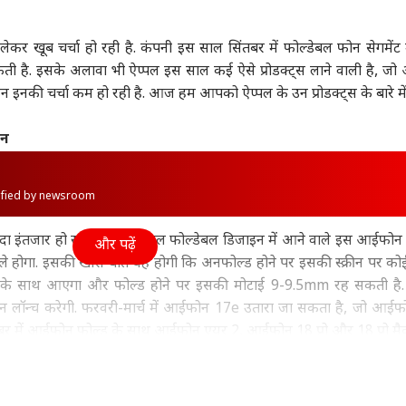
ा
महाराष्ट्र
विश्व
क्रिक
 खूब चर्चा हो रही है. कंपनी इस साल सिंतबर में फोल्डेबल फोन सेगमेंट में 
 है. इसके अलावा भी ऐप्पल इस साल कई ऐसे प्रोडक्ट्स लाने वाली है, जो
किन इनकी चर्चा कम हो रही है. आज हम आपको ऐप्पल के उन प्रोडक्ट्स के बारे में
 जख्मी, बहन गिरी, लगा
राहुल गांधी रांची क्यों नहीं
'किसी भी कीमत पर हो
मैच 
ोन
र जाएंगे', इटैलियन
गए? संजय निरुपम का
डील', ईरान से समझौते के
फिक्
 ने सुनाई टर्बुलेंस की
ी
कांग्रेस पर हमला
उत्तर प्रदेश और उत्तराखंड
लिए क्यों बेताब हैं ट्रंप?
विश्व
है?
फूड
स्टोरी
rified by newsroom
 इंतजार हो रहा है. बुक स्टाइल फोल्डेबल डिजाइन में आने वाले इस आईफोन म
और पढ़ें
ले होगा. इसकी खास बात यह होगी कि अनफोल्ड होने पर इसकी स्क्रीन पर कोई
शनल साइड नहीं
'A फॉर एप्पल नहीं अमरूद
लाल सागर में कैसे डूबा
हैदर
ना चाहता था', 'लॉक
पढ़िए, तभी होगा देश का
भारतीय जहाज? सभी 13
कौन 
ेम के साथ आएगा और फोल्ड होने पर इसकी मोटाई 9-9.5mm रह सकती है.
' से एविक्शन के बाद
विकास', अनिरुद्धाचार्य का
भारतीयों को सुरक्षित
पर 
लॉन्च करेगी. फरवरी-मार्च में आईफोन 17e उतारा जा सकता है, जो आईफ
हर्षद चोपड़ा
नया 'ज्ञान'
निकाला गया, जानें अपडेट
बर में आईफोन फोल्ड के साथ आईफोन एयर 2, आईफोन 18 प्रो और 18 प्रो मै
ऐप्पल एक नई एंट्री-लेवल मैकबुक लॉन्च कर सकती है, जिसे लाइनअप में मैकब