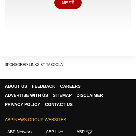
और पढ़ें
SPONSORED LINKS BY TABOOLA
ABOUT US
FEEDBACK
CAREERS
बीते दिनों आए कई मामलों के बाद सरकार ने इस पर गंभीरता से
ADVERTISE WITH US
SITEMAP
DISCLAIMER
कार्रवाई लेने का मन बनाया है. जिसके बाद इस तरह की गाइड लाइन
PRIVACY POLICY
CONTACT US
आई है. जबकि शिक्षकों ने इसका स्वागत किया है. जबकि कुछ लोगों
ने इसे अप्रत्याशित बताया है.
ABP NEWS GROUP WEBSITES
ABP Network
ABP Live
ABP न्यूज़