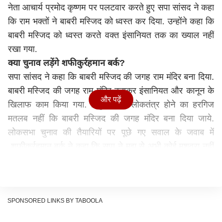
नेता आचार्य प्रमोद कृष्णम पर पलटवार करते हुए सपा सांसद ने कहा
कि राम भक्तों ने बाबरी मस्जिद को ध्वस्त कर दिया. उन्होंने कहा कि
बाबरी मस्जिद को ध्वस्त करते वक्त इंसानियत तक का ख्याल नहीं
रखा गया.
क्या चुनाव लड़ेंगे शफीकुर्रहमान बर्क?
सपा सांसद ने कहा कि बाबरी मस्जिद की जगह राम मंदिर बना दिया.
बाबरी मस्जिद की जगह
राम मंदिर
बनाकर इंसानियत और कानून के
और पढ़ें
खिलाफ काम किया गया. हिंदुस्तान में लोकतंत्र होने का हरगिज
मतलब नहीं कि बाबरी मस्जिद की जगह मंदिर बना दिया जाये.
लोकसभा चुनाव
की तैयारियों पर पूछे गए सवाल के जवाब में
शफीकुर्रहमान बर्क ने कहा कि सपा ने मुझ से अभी कोई मशवरा नहीं
किया है और न ही आपस में कुछ तय हुआ है. उन्होंने कहा कि
अखिलेश यादव की तरफ से भी जिम्मेदारी नहीं सौंपी गई है.
सपा में फैसला होने पर देंगे जानकारी
चुनाव मैदान में उतारे जाने का फैसला होने पर बता दिया जाएगा.
SPONSORED LINKS BY TABOOLA
उन्होंने कहा कि हालात बदलने चाहिये. देश में सत्ता परिवर्तन की