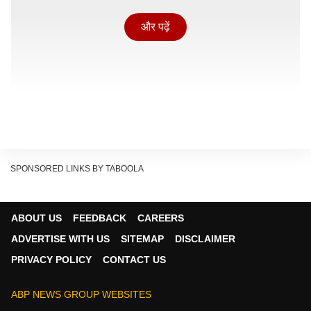
और पढ़ें
SPONSORED LINKS BY TABOOLA
ABOUT US
FEEDBACK
CAREERS
ADVERTISE WITH US
SITEMAP
DISCLAIMER
मृतका की पहचान दीपिका के रूप में हुई है. उसकी शादी करीब डेढ़
PRIVACY POLICY
CONTACT US
वर्ष पहले जलपुरा गांव निवासी ऋतिक के साथ हुई थी. महिला के
पिता की शिकायत के आधार पर पुलिस ने मुकदमा दर्ज किया है. इस
ABP NEWS GROUP WEBSITES
मामले में पति ऋतिक और ससुर मनोज को गिरफ्तार किया गया है.