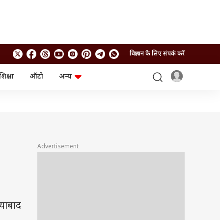
विज्ञापन के लिए संपर्क करें
शिक्षा
ऑटो
अन्य
बिजनेस
लाइफस्टाइल
पर्सनल फाइनेंस
स्वास्थ्य
स्टॉक मार्केट
ट्रैवल
म्यूचुअल फंड्स
फूड
क्रिप्टो
फैशन
आईपीओ
Health and Fitness
Advertisement
फोटो गैलरी
जनरल नॉलेज
वीडियो
ियाबाद