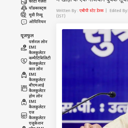
में खोड़ा के एक नौजवान युवक सूर्
फोटो गैलरी
पॉडकास्ट्स
Written By :
एबीपी स्टेट डेस्क
| Edited By:
मूवी रिव्यू
(IST)
ओपिनियन
यूजफुल
पर्सनल लोन
EMI
कैलकुलेटर
कम्पैटिबिलिटी
कैलकुलेटर
कार लोन
EMI
कैलकुलेटर
बीएमआई
कैलकुलेटर
होम लोन
EMI
कैलकुलेटर
एज
कैलकुलेटर
एजुकेशन