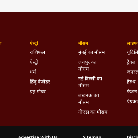
ज़
ऐस्ट्रो
मौसम
लाइफस
राशिफल
मुंबई का मौसम
यूटिलि
ऐस्ट्रो
जयपुर का
ट्रैवल
मौसम
धर्म
जनरल
नई दिल्ली का
हिंदू कैलेंडर
हेल्थ
मौसम
ग्रह गोचर
फैशन
लखनऊ का
ऐग्रक
मौसम
नोएडा का मौसम
Advertise With Us
Sitemap
Disc