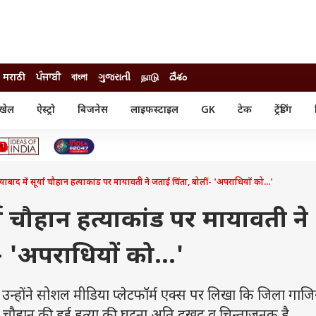
मराठी
ਪੰਜਾਬੀ
বাংলা
ગુજરાતી
நாடு
దేశం
खेल
ऐस्ट्रो
बिजनेस
लाइफस्टाइल
GK
टेक
ट्रेंडिंग
ंजन
ऑटो
खेल
ुड
कार
क्रिकेट
री सिनेमा
टेक्नोलॉजी
शिक्षा
ल सिनेमा
ाबाद में सूर्या चौहान हत्याकांड पर मायावती ने जताई चिंता, बोलीं- 'अपराधियों को...'
मोबाइल
रिजल्ट
्रिटीज
चैटजीपीटी
नौकरी
ी
या चौहान हत्याकांड पर मायावती ने
गैजेट
वेब स्टोरीज
- 'अपराधियों को...'
यूटिलिटी न्यूज़
कल्चर
फैक्ट चेक
ोंने सोशल मीडिया प्लेटफॉर्म एक्स पर लिखा कि जिला गाज