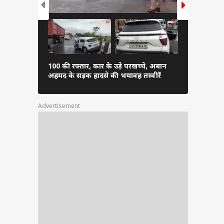
100 की रफ्तार, कार के उड़े परखच्चे, अबान
चढ़ावा चोर...
अहमद के सड़क हादसे की भयावह तस्वीरें
सांसदों का प्र
Advertisement