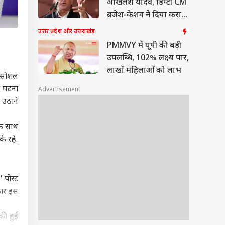
अखिलेश यादव, डिप्टी CM
ब्रजेश-केशव ने दिया करारा
जवाब
उत्तर प्रदेश और उत्तराखंड
PMMVY में यूपी की बड़ी
उपलब्धि, 102% लक्ष्य पार,
लाखों महिलाओं को लाभ
ने सोशल
ी घटना
Advertisement
 उठाने
के साथ
क रहे.
' पोस्ट
कार इस
की हुई