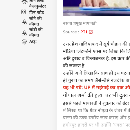
लोन EMI
कैलकुलेटर
पिन कोड
सोने की
बसपा प्रमुख मायावती
कीमत
चांदी की
Source :
PTI
कीमत
AQI
उत्तर प्रदेश गाजियाबाद में सूर्य चौहान क
मीडिया प्लेटफॉर्म एक्स पर लिखा कि 
अति दुखद व चिन्ताजनक है. इस प्रकार
की जरूरत है.
उन्होंने आगे लिखा कि साथ ही इस घटना
ही चुनाव का समय जैसे-जैसे नजदीक आता
यह भी पढ़ें: UP में महंगाई का एक औ
गोपाल शर्मा की हत्या पर भी दुःख
इससे पहले मायावती ने शुक्रवार को ग्रेटर
में लिखा था कि ग्रेटर
नोएडा
के जेवर में
घटना की उच्च-स्तरीय जांच कराए और इ
हमीरपुर हादसे पर भी उन्होंने 'एक्स' प