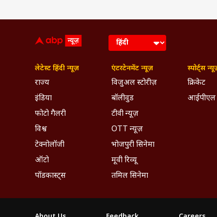
लेटेस्ट हिंदी न्यूज़
एंटरटेनमेंट न्यूज़
स्पोर्ट्स न्यू
राज्य
विजुअल स्टोरीज़
क्रिकेट
इंडिया
बॉलीवुड
आईपीएल
फोटो गैलरी
टीवी न्यूज़
विश्व
OTT न्यूज़
टेक्नोलॉजी
भोजपुरी सिनेमा
ऑटो
मूवी रिव्यू
पॉडकास्ट्स
तमिल सिनेमा
About Us
Feedback
Careers