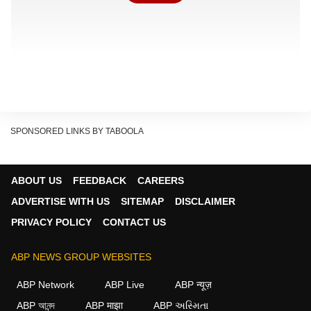
SPONSORED LINKS BY TABOOLA
ABOUT US
FEEDBACK
CAREERS
ADVERTISE WITH US
SITEMAP
DISCLAIMER
PRIVACY POLICY
CONTACT US
मिशन शक्ति के तहत प्रदेश भर के विद्यालयों और कस्तूरबा गांधी
बालिका विद्यालयों में व्यापक स्तर पर आत्मरक्षा प्रशिक्षण कार्यक्रम
ABP NEWS GROUP WEBSITES
चलाए गए. दस लाख से अधिक बालिकाओं को जूडो-कराटे और सेल्फ
ABP Network
ABP Live
ABP न्यूज़
डिफेंस का प्रशिक्षण दिया गया. इससे छात्राओं में आत्मरक्षा की
ABP আনন্দ
ABP माझा
ABP અસ્મિતા
क्षमता विकसित होने के साथ सुरक्षा को लेकर आत्मविश्वास भी बढ़ा