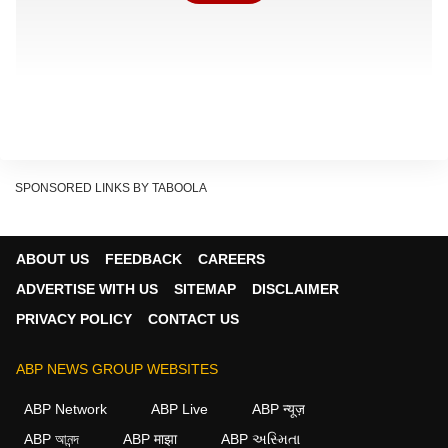
SPONSORED LINKS BY TABOOLA
ABOUT US
FEEDBACK
CAREERS
ADVERTISE WITH US
SITEMAP
DISCLAIMER
फाल्टा सीट से टीएमसी उम्मीदवार जहांगीर खान के नामांकन वापस
PRIVACY POLICY
CONTACT US
लेने पर सपा नेता एस. टी. हसन ने कहा, "अब तो ऐसा लगता है कि
देश की सभी राजनीतिक पार्टियों को चुनाव का बहिष्कार कर देना
ABP NEWS GROUP WEBSITES
चाहिए. जिस तरह से चुनाव में धांधली हो रही है, अब इस चुनाव का
ABP Network
ABP Live
ABP न्यूज़
कोई औचित्य बचा नहीं है.''
ABP আনন্দ
ABP माझा
ABP અસ્મિતા
Moradabad, Uttar Pradesh: On TMC candidate