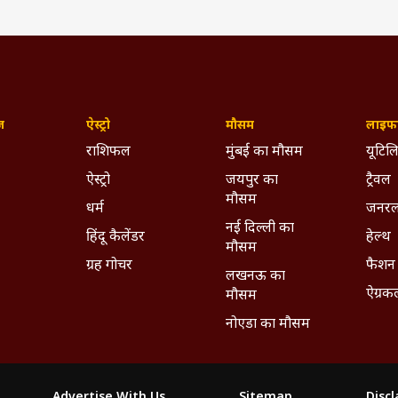
ज़
ऐस्ट्रो
मौसम
लाइफस
राशिफल
मुंबई का मौसम
यूटिलि
ऐस्ट्रो
जयपुर का
ट्रैवल
मौसम
धर्म
जनरल
नई दिल्ली का
हिंदू कैलेंडर
हेल्थ
मौसम
ग्रह गोचर
फैशन
लखनऊ का
ऐग्रक
मौसम
नोएडा का मौसम
Advertise With Us
Sitemap
Disc