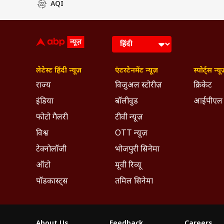
AQI
लेटेस्ट हिंदी न्यूज़
एंटरटेनमेंट न्यूज़
स्पोर्ट्स न्यू
राज्य
विजुअल स्टोरीज़
क्रिकेट
इंडिया
बॉलीवुड
आईपीएल
फोटो गैलरी
टीवी न्यूज़
विश्व
OTT न्यूज़
टेक्नोलॉजी
भोजपुरी सिनेमा
ऑटो
मूवी रिव्यू
पॉडकास्ट्स
तमिल सिनेमा
About Us
Feedback
Careers