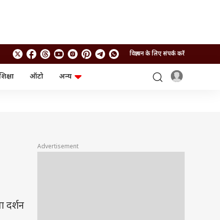
विज्ञापन के लिए संपर्क करें
शिक्षा
ऑटो
अन्य
बिजनेस
लाइफस्टाइल
पर्सनल फाइनेंस
स्वास्थ्य
स्टॉक मार्केट
ट्रैवल
म्यूचुअल फंड्स
फूड
क्रिप्टो
फैशन
आईपीओ
Health and Fitness
Advertisement
फोटो गैलरी
जनरल नॉलेज
वीडियो
ा दर्शन