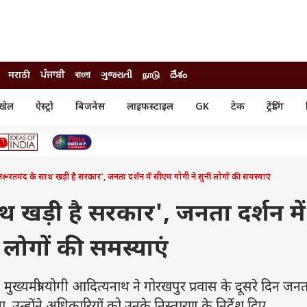
मराठी
ਪੰਜਾਬੀ
বাংলা
ગુજરાતી
நாடு
దేశం
खेल
ऐस्ट्रो
बिजनेस
लाइफस्टाइल
GK
टेक
ट्रेंडिंग
ंजन
ऑटो
खेल
ुड
कार
क्रिकेट
री सिनेमा
टेक्नोलॉजी
शिक्षा
ल सिनेमा
रूरतमंद के साथ खड़ी है सरकार', जनता दर्शन में सीएम योगी ने सुनीं लोगों की समस्याएं
मोबाइल
रिजल्ट
्रिटीज
चैटजीपीटी
नौकरी
ी
थ खड़ी है सरकार', जनता दर्शन में
गैजेट
वेब स्टोरीज
 लोगों की समस्याएं
यूटिलिटी न्यूज़
कल्चर
फैक्ट चेक
ंत्री योगी आदित्यनाथ ने गोरखपुर प्रवास के दूसरे दिन जनत