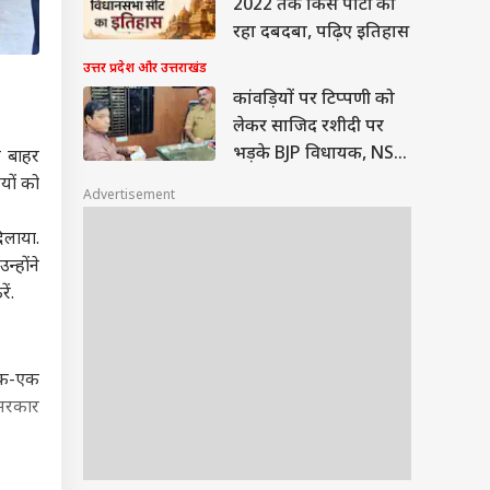
2022 तक किस पार्टी का
रहा दबदबा, पढ़िए इतिहास
उत्तर प्रदेश और उत्तराखंड
कांवड़ियों पर टिप्पणी को
लेकर साजिद रशीदी पर
भड़के BJP विधायक, NSA
े बाहर
लगाने की मांग
यों को
Advertisement
िलाया.
्होंने
ं.
 एक-एक
 सरकार