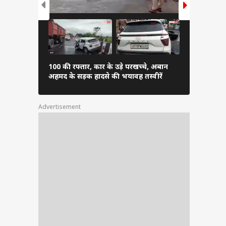
100 की रफ्तार, कार के उड़े परखच्चे, अबान
चढ़ावा चोर...
अहमद के सड़क हादसे की भयावह तस्वीरें
सांसदों का प्र
Advertisement