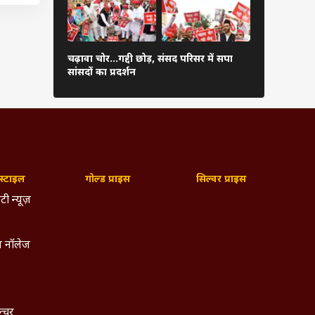
ना की.
 मौजूद
गाजियाबाद म
चढ़ावा चोर...गद्दी छोड़, संसद परिसर में सपा
पहुंचे CM यो
सांसदों का प्रदर्शन
तस्वीर
 मैं
रभाव
 CBI
दारी
्टाइल
गोल्ड प्राइस
सिल्वर प्राइस
टी न्यूज़
 नॉलेज
ल्चर