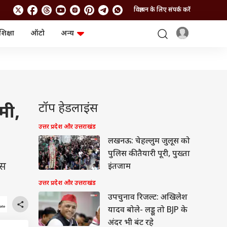
विज्ञापन के लिए संपर्क करें
शिक्षा
ऑटो
अन्य
बिजनेस
लाइफस्टाइल
पर्सनल फाइनेंस
स्वास्थ्य
स्टॉक मार्केट
ट्रैवल
म्यूचुअल फंड्स
फूड
क्रिप्टो
फैशन
आईपीओ
Health and Fitness
टॉप हेडलाइंस
ामी,
फोटो गैलरी
जनरल नॉलेज
उत्तर प्रदेश और उत्तराखंड
लखनऊ: चेहल्लुम जुलूस को
वीडियो
पुलिस की तैयारी पूरी, पुख्ता
इस
इंतजाम
उत्तर प्रदेश और उत्तराखंड
उपचुनाव रिजल्ट: अखिलेश
यादव बोले- लड्डू तो BJP के
अंदर भी बंट रहे