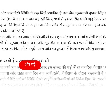
ा
उत्तर प्रदेश और उत्तराखंड
टेलीविजन
क्रिक
र बाढ़ जैसी स्थिति से कई जिले प्रभावित हैं. इस बीच मुख्यमंत्री पुष्कर सिंह
त्र का दौरा किया. खास बात यह रही कि मुख्यमंत्री पुष्कर सिंह
धामी
खुद
ट्रैक्टर
पर
वहां का निरीक्षण किया. उन्होंने प्रभावित परिवारों से मुलाकात कर उनका हाल ज
नके साथ खड़ी है.
 के 'हिन्दू' वाले बयान
उपचुनाव रिजल्ट: अखिलेश
'कुछ भी नहीं बचा...', असम
वेस्
ासन और आपदा प्रबंधन अधिकारियों को राहत और बचाव कार्यों में तेजी लाने के न
प्रिया श्रीनेत का
यादव बोले- लड्डू तो BJP के
बाढ़ में फंसीं गोपी बहू की मां,
फिर 
ोगों की सुरक्षा, भोजन, दवा और सुरक्षित आवास की व्यवस्था में किसी भी 
ार, जानें क्या कहा
्रदेश
अंदर भी बंट रहे
बिहार
छलका दर्द, नहीं रोक पाईं
इंडिया
फेर
इंडि
आंसू
गिर
ोंने कहा कि किसानों को हुई फसल क्षति का तुरंत
सर्वे
किया जाए और मुआवजा दे
साथ खड़ी है सरकार- सीएम धामी
और पढ़ें
तचीत करते हुए कहा
कि
राज्य सरकार इस संकट की घड़ी में हर नागरिक के साथ खड
 में नरोत्तम मिश्रा नहीं
बांकीपुर रिजल्ट: प्रशांत
कर्नाटक कैबिनेट में नहीं
‘पहल
गा और राहत कार्य दिन-रात जारी रहेंगे. निरीक्षण के दौरान मुख्यमंत्री ने गांव
पी की हार की ये हैं 5
किशोर की पहली प्रतिक्रिया,
मिली जगह, नाराज दो
इस्त
और पानी से घिरे घरों की स्थिति देखी. उन्होंने अधिकारियों को निर्देश दिया कि राहत 
वजहें, पढ़ें यहां
'मेरे विधायक बनने से…'
विधायकों ने दिया इस्तीफा
प्रि
यां और स्वच्छता की व्यवस्था होनी चाहिए. जरूरत पड़ने पर
मेडिकल
कैंप भी लगा
ल सकें.
ी के साथ रहे मौजूद
में एक सकारात्मक संदेश गया है. ग्रामीणों ने कहा कि संकट की इस घड़ी में मुख्यमं