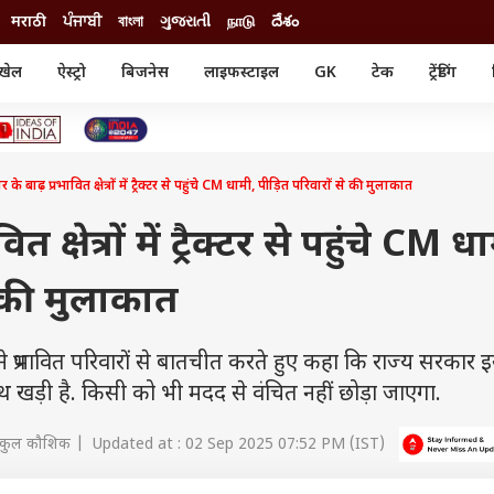
मराठी
ਪੰਜਾਬੀ
বাংলা
ગુજરાતી
நாடு
దేశం
खेल
ऐस्ट्रो
बिजनेस
लाइफस्टाइल
GK
टेक
ट्रेंडिंग
ंजन
ऑटो
खेल
ुड
कार
क्रिकेट
री सिनेमा
टेक्नोलॉजी
शिक्षा
ल सिनेमा
ार के बाढ़ प्रभावित क्षेत्रों में ट्रैक्टर से पहुंचे CM धामी, पीड़ित परिवारों से की मुलाकात
मोबाइल
रिजल्ट
्रिटीज
चैटजीपीटी
नौकरी
ी
वित क्षेत्रों में ट्रैक्टर से पहुंचे CM ध
गैजेट
वेब स्टोरीज
े की मुलाकात
यूटिलिटी न्यूज़
कल्चर
फैक्ट चेक
रभावित परिवारों से बातचीत करते हुए कहा कि राज्य सरकार 
थ खड़ी है. किसी को भी मदद से वंचित नहीं छोड़ा जाएगा.
ंकुल कौशिक | Updated at : 02 Sep 2025 07:52 PM (IST)