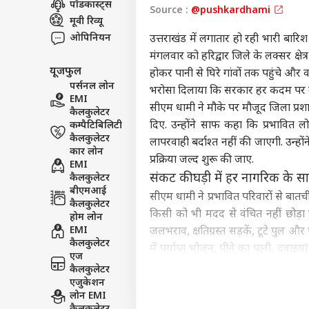
पॉडकास्ट्स
Source :
@pushkardhami
इंडिय
मूवी रिव्यू
एडवर्टाइज विथ अस
ओपिनियन
उत्तराखंड
में
लगातार हो रही भारी बारिश औ
प्राइवेसी पॉलिसी
मंगलवार को हरिद्वार जिले के
लक्सर
क्षे
यूजफुल
कॉन्टैक्ट अस
होकर पानी से घिरे गांवों तक पहुंचे और 
पर्सनल लोन
भरोसा दिलाया कि सरकार हर कदम पर उ
सेंड फीडबैक
EMI
कंगना
सीएम
धामी
ने मौके पर मौजूद जिला प्रश
कैलकुलेटर
अबाउट अस
पर सु
दिए. उन्होंने साफ कहा कि प्रभावित ल
कम्पैटिबिलिटी
पलटव
मध्य प
करियर्स
कैलकुलेटर
लापरवाही बर्दाश्त नहीं की जाएगी. उन्ह
कार लोन
प्रक्रिया जल्द शुरू की जाए.
EMI
संकट की घड़ी में हर नागरिक के 
कैलकुलेटर
बीएमआई
सीएम
धामी
ने प्रभावित परिवारों से बा
कैलकुलेटर
दतिया
किसी को भी मदद से वंचित नहीं छोड़ा जाए
होम लोन
बीजे
EMI
जलभराव
, क्षतिग्रस्त सड़कें, टूटे पुल 
LOGIN
बड़ी 
कैलकुलेटर
में पर्याप्त भोजन, पीने का पानी, दवाइ
एज
ताकि लोगों को तुरंत स्वास्थ्य सुविधाएं मि
कैलकुलेटर
एजुकेशन
विधायक प्रदीप बत्रा भी सीएम धाम
लोन EMI
मुख्यमंत्री के इस दौरे से स्थानीय लोगों 