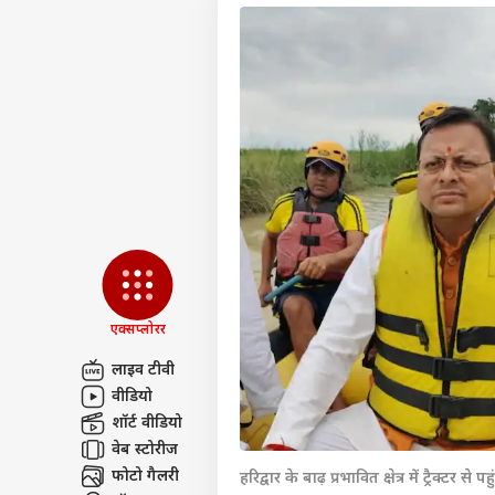
एक्सप्लोरर
लाइव टीवी
वीडियो
पर्सनल
शॉर्ट वीडियो
वेब स्टोरीज
टॉप
फोटो गैलरी
हरिद्वार के बाढ़ प्रभावित क्षेत्र में ट्रैक्टर से
हॅलो गेस्ट