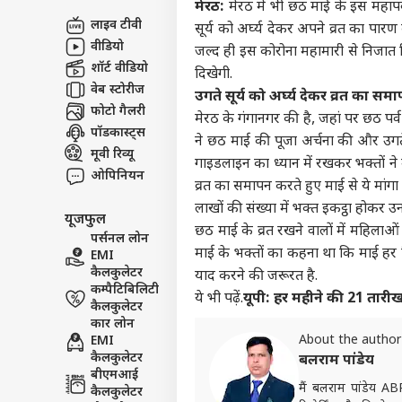
मेरठ:
मेरठ में भी छठ माई के इस महापर्व 
लाइव टीवी
सूर्य को अर्घ्य देकर अपने व्रत का प
टॉप
वीडियो
जल्द ही इस कोरोना महामारी से निजात दि
हॅलो गेस्ट
शॉर्ट वीडियो
दिखेगी.
इंडिय
वेब स्टोरीज
उगते सूर्य को अर्घ्य देकर व्रत का सम
एडवर्टाइज विथ अस
फोटो गैलरी
मेरठ के गंगानगर की है, जहां पर छठ पर्व 
प्राइवेसी पॉलिसी
पॉडकास्ट्स
ने छठ माई की पूजा अर्चना की और उगते 
मूवी रिव्यू
कॉन्टैक्ट अस
गाइडलाइन का ध्यान में रखकर भक्तों ने 
ओपिनियन
सेंड फीडबैक
व्रत का समापन करते हुए माई से ये मां
मानस
लाखों की संख्या में भक्त इकट्ठा होकर 
अबाउट अस
या ब
यूजफुल
सरका
क्रिके
छठ माई के व्रत रखने वालों में महिला
करियर्स
पर्सनल लोन
माई के भक्तों का कहना था कि माई हर क
EMI
कैलकुलेटर
याद करने की जरूरत है.
कम्पैटिबिलिटी
ये भी पढ़ें.
यूपी: हर महीने की 21 तारीख
कैलकुलेटर
कार लोन
ऋषभ 
About the author
EMI
ईशा
कैलकुलेटर
बलराम पांडेय
LOGIN
चाहि
बीएमआई
में 
मैं बलराम पांडेय ABP 
कैलकुलेटर