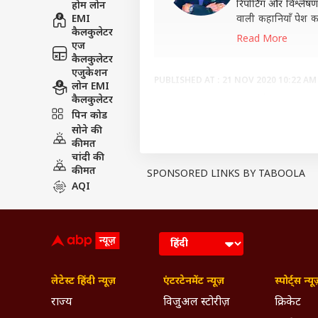
रिपोर्टिंग और विश्ल
होम लोन
EMI
वाली कहानियाँ पेश कर
कैलकुलेटर
को कवर करने, के साथ 
Read More
एज
निभा रहा हूं
कैलकुलेटर
एजुकेशन
PUBLISHED AT : 21 NOV 2020 10:22 AM 
लोन EMI
कैलकुलेटर
Tags :
Meerut News
Chhath Pu
पिन कोड
Breaking News, Anytime, An
सोने की
कीमत
चांदी की
कीमत
SPONSORED LINKS BY TABOOLA
AQI
लेटेस्ट हिंदी न्यूज़
एंटरटेनमेंट न्यूज़
स्पोर्ट्स न्यू
राज्य
विजुअल स्टोरीज़
क्रिकेट