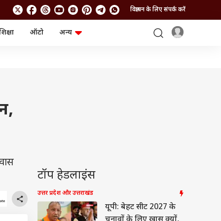
विज्ञापन के लिए संपर्क करें
शिक्षा
ऑटो
अन्य
बिजनेस
लाइफस्टाइल
पर्सनल फाइनेंस
स्वास्थ्य
स्टॉक मार्केट
ट्रैवल
म्यूचुअल फंड्स
फूड
क्रिप्टो
फैशन
आईपीओ
Health and Fitness
न,
फोटो गैलरी
जनरल नॉलेज
वीडियो
पवास
टॉप हेडलाइंस
उत्तर प्रदेश और उत्तराखंड
यूपी: बेहट सीट 2027 के
चुनावों के लिए खास क्यों,