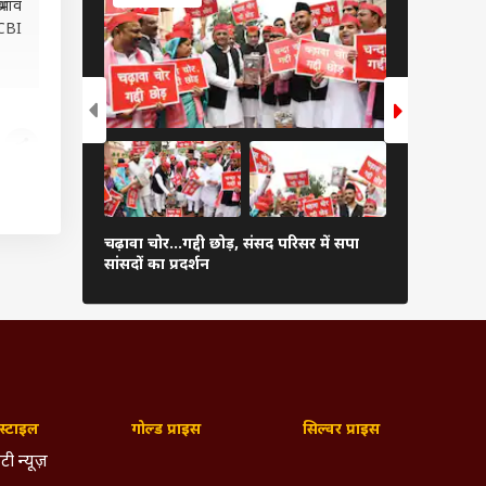
रभाव
 CBI
दारी
गाजियाबाद म
चढ़ावा चोर...गद्दी छोड़, संसद परिसर में सपा
पहुंचे CM यो
सांसदों का प्रदर्शन
तस्वीर
्टाइल
गोल्ड प्राइस
सिल्वर प्राइस
टी न्यूज़