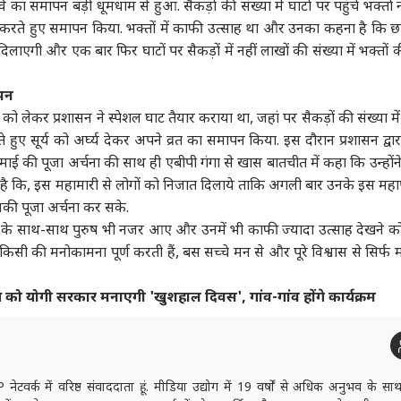
का समापन बड़ी धूमधाम से हुआ. सैकड़ों की संख्या में घाटों पर पहुंचे भक्तों 
ारण करते हुए समापन किया. भक्तों में काफी उत्साह था और उनका कहना है कि 
 आर्टिकल्स
टॉप रील्स
लाएगी और एक बार फिर घाटों पर सैकड़ों में नहीं लाखों की संख्या में भक्तों क
ा
विश्व
उत्तर प्रदेश और उत्तराखंड
क्रिक
ापन
को लेकर प्रशासन ने स्पेशल घाट तैयार कराया था, जहां पर सैकड़ों की संख्या में
हुए सूर्य को अर्घ्य देकर अपने व्रत का समापन किया. इस दौरान प्रशासन द्वार
माई की पूजा अर्चना की साथ ही एबीपी गंगा से खास बातचीत में कहा कि उन्होंन
गा है कि, इस महामारी से लोगों को निजात दिलाये ताकि अगली बार उनके इस महाप
ून सत्र का बढ़ेगा समय
'संप्रभुता का अपमान', शेख
यूपी चुनाव पर राहुल गांधी
वैभव
उनकी पूजा अर्चना कर सके.
ुलाया जाएगा विशेष सत्र?
हसीना की PC से भड़क उठी
की बड़ी बैठक, बनाया ये
कां
र ने किया साफ
ट
बांग्लादेश सरकार
इंडिया
खास मास्टर प्लान!
इंडिया
दिग्
इंडि
ओं के साथ-साथ पुरुष भी नजर आए और उनमें भी काफी ज्यादा उत्साह देखने क
हैरा
िसी की मनोकामना पूर्ण करती हैं, बस सच्चे मन से और पूरे विश्वास से सिर्फ 
 को योगी सरकार मनाएगी 'खुशहाल दिवस', गांव-गांव होंगे कार्यक्रम
पंत, संजू सैमसन या
विकसित भारत के ख्वाब के
'पाकिस्तान कर रहा यौम-ए-
परि
न किशन, किसे मिलना
बीच कुपोषण ने 'दोहरी
इस्तेहसाल की नौटंकी',
मांग
ए 2027 वनडे वर्ल्ड कप
तस्वीर' कैसे बना दी?
भारत बोला- बंद करो
बोले
मौका?
प्रोपेगेंडा
गृहमंत्
नेटवर्क में वरिष्ठ संवाददाता हूं. मीडिया उद्योग में 19 वर्षों से अधिक अनुभव के साथ,