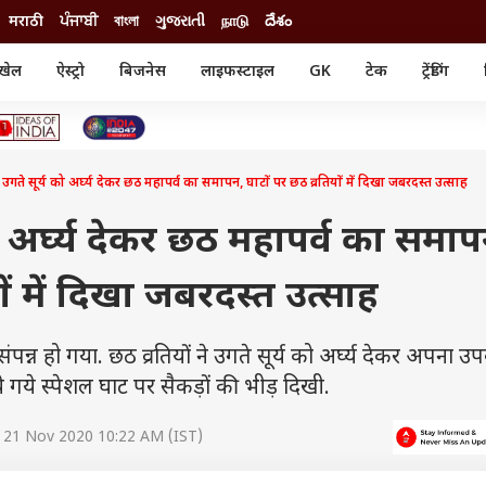
मराठी
ਪੰਜਾਬੀ
বাংলা
ગુજરાતી
நாடு
దేశం
खेल
ऐस्ट्रो
बिजनेस
लाइफस्टाइल
GK
टेक
ट्रेंडिंग
ंजन
ऑटो
खेल
ुड
कार
क्रिकेट
री सिनेमा
टेक्नोलॉजी
शिक्षा
ल सिनेमा
 उगते सूर्य को अर्घ्य देकर छठ महापर्व का समापन, घाटों पर छठ व्रतियों में दिखा जबरदस्त उत्साह
मोबाइल
रिजल्ट
्रिटीज
चैटजीपीटी
नौकरी
ी
को अर्घ्य देकर छठ महापर्व का समाप
गैजेट
वेब स्टोरीज
ों में दिखा जबरदस्त उत्साह
यूटिलिटी न्यूज़
कल्चर
फैक्ट चेक
न्न हो गया. छठ व्रतियों ने उगते सूर्य को अर्घ्य देकर अपना उ
े गये स्पेशल घाट पर सैकड़ों की भीड़ दिखी.
 21 Nov 2020 10:22 AM (IST)