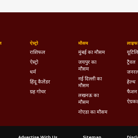
ज़
ऐस्ट्रो
मौसम
लाइफस
राशिफल
मुंबई का मौसम
यूटिलि
ऐस्ट्रो
जयपुर का
ट्रैवल
मौसम
धर्म
जनरल
नई दिल्ली का
हिंदू कैलेंडर
हेल्थ
मौसम
ग्रह गोचर
फैशन
लखनऊ का
ऐग्रक
मौसम
नोएडा का मौसम
Advertise With Us
Sitemap
Disc