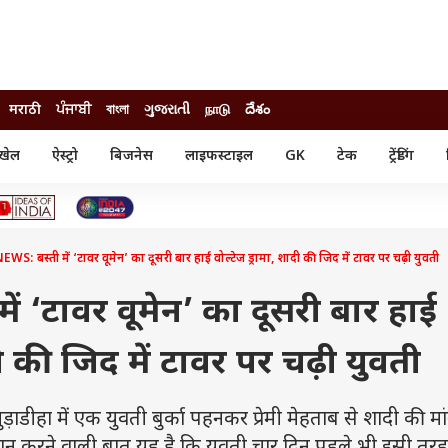
मराठी
ਪੰਜਾਬੀ
বাংলা
ગુજરાતી
நாடு
దేశం
खेल
ऐस्ट्रो
बिजनेस
लाइफस्टाइल
GK
टेक
ट्रेंडिंग
ंजन
ऑटो
खेल
ुड
कार
क्रिकेट
री सिनेमा
टेक्नोलॉजी
शिक्षा
ल सिनेमा
WS: बस्ती में ‘टावर वूमेन’ का दूसरी बार हाई वोल्टेज ड्रामा, शादी की जिद में टावर पर चढ़ी युवती
मोबाइल
रिजल्ट
्रिटीज
चैटजीपीटी
नौकरी
ी
ं ‘टावर वूमेन’ का दूसरी बार हाई
गैजेट
वेब स्टोरीज
दी की जिद में टावर पर चढ़ी युवती
यूटिलिटी न्यूज़
कल्चर
फैक्ट चेक
ाडीहा में एक युवती बुर्का पहनकर प्रेमी मेहताब से शादी की मा