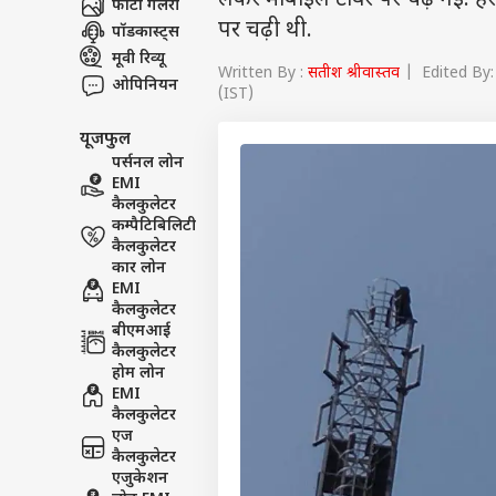
लेकर मोबाइल टावर पर चढ़ गई. है
फोटो गैलरी
पर चढ़ी थी.
पॉडकास्ट्स
मूवी रिव्यू
Written By :
सतीश श्रीवास्तव
| Edited By: 
ओपिनियन
(IST)
यूजफुल
पर्सनल लोन
EMI
कैलकुलेटर
कम्पैटिबिलिटी
कैलकुलेटर
कार लोन
EMI
कैलकुलेटर
बीएमआई
कैलकुलेटर
होम लोन
EMI
कैलकुलेटर
एज
कैलकुलेटर
एजुकेशन