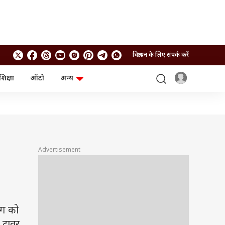
विज्ञापन के लिए संपर्क करें
शिक्षा
ऑटो
अन्य
बिजनेस
लाइफस्टाइल
पर्सनल फाइनेंस
स्वास्थ्य
स्टॉक मार्केट
ट्रैवल
म्यूचुअल फंड्स
फूड
क्रिप्टो
फैशन
आईपीओ
Health and Fitness
Advertisement
फोटो गैलरी
जनरल नॉलेज
वीडियो
ंग को