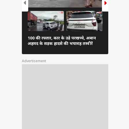
100 की रफ्तार, कार के उड़े परखच्चे, अबान
चढ़ावा चोर...
अहमद के सड़क हादसे की भयावह तस्वीरें
सांसदों का प्र
Advertisement