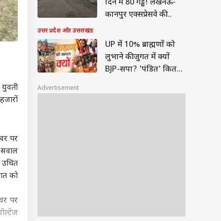
दिन में 80 गड्ढे! लखनऊ-
कानपुर एक्सप्रेसवे की
गुणवत्ता पर सवाल
उत्तर प्रदेश और उत्तराखंड
UP में 10% ब्राह्मणों को
लुभाने की जुगत में क्यों
BJP-सपा? 'पंडित' कितने
अहम
 युवती
Advertisement
हजारों
ावर पर
़ा सवाल
ा उचित
दात को
ावर पर
ोल्टेज