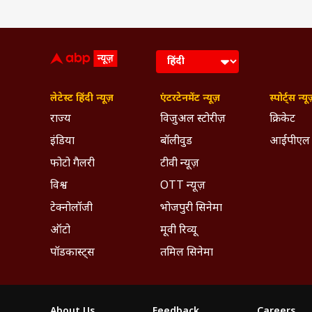
लेटेस्ट हिंदी न्यूज़
एंटरटेनमेंट न्यूज़
स्पोर्ट्स न्यू
राज्य
विजुअल स्टोरीज़
क्रिकेट
इंडिया
बॉलीवुड
आईपीएल
फोटो गैलरी
टीवी न्यूज़
विश्व
OTT न्यूज़
टेक्नोलॉजी
भोजपुरी सिनेमा
ऑटो
मूवी रिव्यू
पॉडकास्ट्स
तमिल सिनेमा
About Us
Feedback
Careers