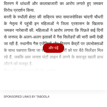
वितरण में धांधली और कालाबाजारी का आरोप लगाते हुए जमकर
विरोध प्रदर्शन किया.
बस्ती के रुधौली क्षेत्र की सक्रिय सपा समाजसेविका चांदनी चौधरी
के नेतृत्व में पहुंची इन महिलाओं ने जिला प्रशासन के खिलाफ
जमकर नारेबाजी की. महिलाओं ने आरोप लगाया कि पिछले कई दिनों
से जनपद के अलग-अलग इलाकों में गैस सिलेंडरों की भारी कमी देखी
जा रही है. स्थानीय गैस एजेंसियों और वितरण केंद्रों पर उपभोक्ताओं
और पढ़ें
के साथ पक्षपात किया जा रहा है. रसूखदारों को घर बैठे सिलेंडर मिल
रहे हैं, जबकि आम जनता घंटों लाइन में लगने के बावजूद खाली हाथ
लौटने को मजबूर है.
गैस की कालाबाजारी के आरोप
प्रदर्शनकारी महिलाओं का सीधा आरोप है कि स्थानीय गैस वितरण
केंद्रों पर 'अंधेर नगरी चौपट राजा' वाला हाल है. घंटों लाइन में लगने
के बाद भी आम उपभोक्ताओं को बैरंग लौटा दिया जाता है, जबकि
SPONSORED LINKS BY TABOOLA
रसूखदारों और ऊंची पहुंच वालों को पिछले दरवाजे से सिलेंडर मुहैया
कराए जा रहे हैं. लोगों को गैस न मिलने के कारण घरों में चूल्हा जलना