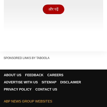
और पढ़ें
SPONSORED LINKS BY TABOOLA
ABOUT US
FEEDBACK
CAREERS
ADVERTISE WITH US
SITEMAP
DISCLAIMER
PRIVACY POLICY
CONTACT US
छात्रा मरने से पहले सुसाइड नोट भी छोड़ गई है जिसमें उसने लिखा
कि 'अब दोबारा परीक्षा देने की हिम्मत नहीं बची है'. मामला मऊगंज
ABP NEWS GROUP WEBSITES
जिले का है जहां डॉक्टर बनने का सपना संजोए आकांक्षा चतुर्वेदी ने