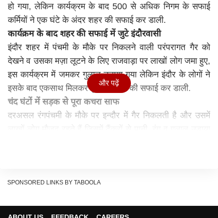
हो गया, लेकिन कार्यक्रम के बाद 500 से अधिक निगम के सफाई
कर्मियों ने एक घंटे के अंदर शहर की सफाई कर डाली.
कार्यक्रम के बाद शहर की सफाई में जुटे इंदौरवासी
इंदौर शहर में पंचमी के मौके पर निकलने वाली परंपरागत गैर को
देखने व उसका मज़ा लूटने के लिए राजवाड़ा पर लाखों लोग जमा हुए,
इस कार्यक्रम में जमकर गुलाल उड़ाया गया लेकिन इंदौर के लोगों ने
और पढ़ें
इसके बाद एकसाथ मिलकर पूरे राजवाड़ा की सफाई कर डाली.
चंद घंटों में सड़क से पूरा कचरा साफ
दरअसल रंगपंचमी के मौके पर इन्दौर में गैर निकलती है और उसमें
लाखों लोग मौजूद रहते हैं जिसमें टैंकरों से पानी, रंग व गुलाल उड़ाया
जाता है जिससे काफ़ी कचरा भी गैर के निकलने वाले रास्ते में हो
जाता है. उसी कड़ी में रविवार को रंगपंचमी के मौके पर भी काफी
कचरा सड़कों पर फैला लेकिन इन्दौर ने फिर देश को बता दिया कि
वह छह बार से ऐसे ही नहीं स्वच्छता में नंबर वन नहीं आ रहा है.
SPONSORED LINKS BY TABOOLA
सफाई अभियान में लगाए गए 500 सफाईकर्मी
इधर नगर निगम के एडिश्नल कमिश्नर सिद्धार्थ जैन ने बताया कि देश
ABOUT US
FEEDBACK
CAREERS