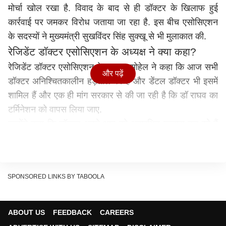
मोर्चा खोल रखा है. विवाद के बाद से ही डॉक्टर के खिलाफ हुई
कार्रवाई पर जमकर विरोध जताया जा रहा है. इस बीच एसोसिएशन
के सदस्यों ने मुख्यमंत्री सुखविंदर सिंह सुक्खू से भी मुलाकात की.
रेजिडेंट डॉक्टर एसोसिएशन के अध्यक्ष ने क्या कहा?
रेजिडेंट डॉक्टर एसोसिएशन के अध्यक्ष सोहेल ने कहा कि आज सभी
और पढ़ें
डॉक्टर अनिश्चितकालीन हड़ताल पर हैं और डेंटल डॉक्टर भी इसमें
शामिल हैं और एक ही मांग सरकार से की जा रही है कि डॉ राघव का
टर्मिनेशन को वापस लिया जाए.
उन्होंने कहा कि डॉक्टर अपने आप को असुरक्षित महसूस कर रहे हैं
और ऐसे में सरकार को डॉक्टरों की सुरक्षा को भी ध्यान रखना चाहिए.
डॉ राघव को पहले सस्पेंड किया जाता है और उसके बाद एक दम
तर्निमेट कर दिया जाता है जबकि जांच भी सही से नहीं की गई. उन्होंने
SPONSORED LINKS BY TABOOLA
कहा कि जब तक सरकार डॉ राघव का टर्मिनेशन वापस नहीं होता
हड़ताल जारी रहेगी.
मरीज की शिकायत पर हुई कार्रवाई
ABOUT US
FEEDBACK
CAREERS
मरीज के साथ मारपीट का वीडियो तेजी से सोशल मीडिया पर वायरल