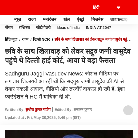
न्यूज़
राज्य
मनोरंजन
खेल
ऐस्ट्रो
बिजनेस
लाइफस्टाइल
मौसम
राशिफल
फोटो गैलरी
Ideas of India
INDIA AT 2047
हिंदी न्यूज़
राज्य
दिल्ली NCR
छवि के साथ खिलावाड़ को लेकर सद्गुरु जग्गी वासुदेव पहुंचे थे
दिल्ली हाई कोर्ट, आया ये बड़ा फैसला
छवि के साथ खिलावाड़ को लेकर सद्गुरु जग्गी वासुदेव
पहुंचे थे दिल्ली हाई कोर्ट, आया ये बड़ा फैसला
Sadhguru Jaggi Vasudev News: सोशल मीडिया पर
लगातार शिकायतें आ रहीं थी कि सद्गुरु जग्गी वासुदेव की AI से
तैयार नकली आवाज, वीडियो और तस्वीरें वायरल हो रही हैं. ईशा
फाउंडेशन ने HC मेें याचिका दी थी.
Written By :
सुशील कुमार पांडेय
Edited By: सनातन कुमार
Updated at : Fri, May 30,2025, 9:46 pm (IST)