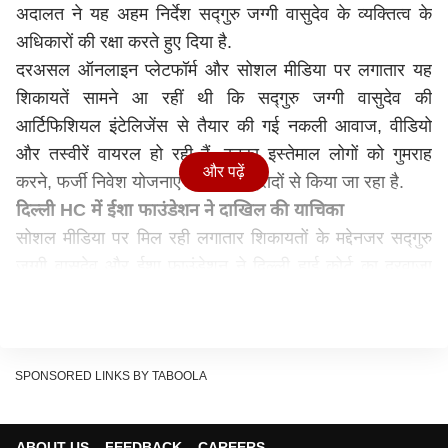
अदालत ने यह अहम निर्देश सद्गुरु जग्गी वासुदेव के व्यक्तित्व के
अधिकारों की रक्षा करते हुए दिया है.
दरअसल ऑनलाइन प्लेटफॉर्म और सोशल मीडिया पर लगातार यह
शिकायतें सामने आ रहीं थी कि सद्गुरु जग्गी वासुदेव की
आर्टिफिशियल इंटेलिजेंस से तैयार की गई नकली आवाज, वीडियो
और तस्वीरें वायरल हो रही हैं. इनका इस्तेमाल लोगों को गुमराह
और पढ़ें
करने, फर्जी निवेश योजनाएं बेचने जैसे इरादों से किया जा रहा है.
दिल्ली HC में ईशा फाउंडेशन ने दाखिल की याचिका
सोशल मीडिया पर मिल रही लगातार शिकायतों के मद्देनजर सद्गुरु
जग्गी वासुदेव और ईशा फाउंडेशन ने दिल्ली हाई कोर्ट का दरवाजा
खटखटाया. सद्द्गुरु जग्गी वासुदेव और ईशा फाउंडेशन ने दिल्ली
हाईकोर्ट में अपनी पर्सनालिटी राइट्स के उल्लंघन को लेकर याचिका
दायर की थी. हालांकि इस पूरे मामले में सुनवाई के दौरान दिल्ली
हाईकोर्ट ने साफ किया कि किसी भी सार्वजनिक व्यक्ति की छवि और
SPONSORED LINKS BY TABOOLA
पहचान को इस तरह गुमराह करने के लिए बिल्कुल इस्तेमाल नहीं
किया जा सकता है और अगर कोई ऐसा करता हुआ पाया जाता है तो
ABOUT US
FEEDBACK
CAREERS