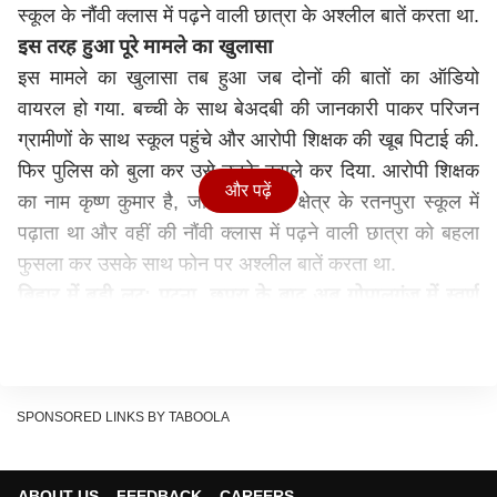
स्कूल के नौंवी क्लास में पढ़ने वाली छात्रा के अश्लील बातें करता था.
इस तरह हुआ पूरे मामले का खुलासा
इस मामले का खुलासा तब हुआ जब दोनों की बातों का ऑडियो
वायरल हो गया. बच्ची के साथ बेअदबी की जानकारी पाकर परिजन
ग्रामीणों के साथ स्कूल पहुंचे और आरोपी शिक्षक की खूब पिटाई की.
फिर पुलिस को बुला कर उसे उनके हवाले कर दिया. आरोपी शिक्षक
और पढ़ें
का नाम कृष्ण कुमार है, जो कांटी थाना क्षेत्र के रतनपुरा स्कूल में
पढ़ाता था और वहीं की नौंवी क्लास में पढ़ने वाली छात्रा को बहला
फुसला कर उसके साथ फोन पर अश्लील बातें करता था.
बिहार में बड़ी लूट: पटना, छपरा के बाद अब गोपालगंज में स्वर्ण
व्यवसायी से लूट, 60 लाख के गहने लेकर भागे अपराधी
हालांकि, किसी ने दोनों की बातों का ऑडियो वायरल कर दिया,
जिसके बाद शिक्षक की पिटाई की गई. फिलहाल पुलिस ने आरोपित
शिक्षक को गिरफ्तार कर लिया है. पॉक्सो एक्ट के तहत कार्रवाई की
SPONSORED LINKS BY TABOOLA
जा रही है. घटनास्थल पर पहुंचे पुलिस अधिकारी ने कहा कि
आरोपित शिक्षक कृष्ण कुमार से पूछताछ और जांच की जा रही है.
ABOUT US
FEEDBACK
CAREERS