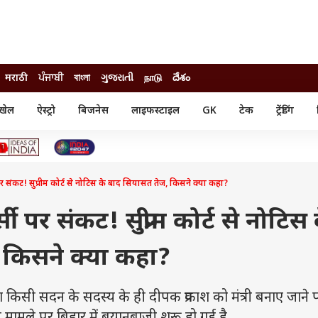
मराठी
ਪੰਜਾਬੀ
বাংলা
ગુજરાતી
நாடு
దేశం
खेल
ऐस्ट्रो
बिजनेस
लाइफस्टाइल
GK
टेक
ट्रेंडिंग
ंजन
ऑटो
खेल
ुड
कार
क्रिकेट
री सिनेमा
टेक्नोलॉजी
शिक्षा
ल सिनेमा
पर संकट! सुप्रीम कोर्ट से नोटिस के बाद सियासत तेज, किसने क्या कहा?
मोबाइल
रिजल्ट
्रिटीज
चैटजीपीटी
नौकरी
ी
सी पर संकट! सुप्रीम कोर्ट से नोटिस 
गैजेट
वेब स्टोरीज
 किसने क्या कहा?
यूटिलिटी न्यूज़
कल्चर
फैक्ट चेक
 सदन के सदस्य के ही दीपक प्रकाश को मंत्री बनाए जाने पर 