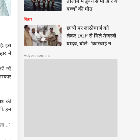
तालाब में डूबने से मां और 4
बच्चों की मौत
बिहार
छात्रों पर लाठीचार्ज को
लेकर DGP से मिले तेजस्वी
यादव, बोले- 'कार्रवाई नहीं
 है. इस
हुई तो...'
ार में
Advertisement
 को जो
 सरकार
काश की
गी. हम
ेता…'