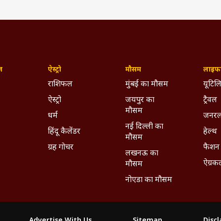
ज़
ऐस्ट्रो
मौसम
लाइफस
राशिफल
मुंबई का मौसम
यूटिलि
ऐस्ट्रो
जयपुर का
ट्रैवल
मौसम
धर्म
जनरल
नई दिल्ली का
हिंदू कैलेंडर
हेल्थ
मौसम
ग्रह गोचर
फैशन
लखनऊ का
ऐग्रक
मौसम
नोएडा का मौसम
Advertise With Us
Sitemap
Disc