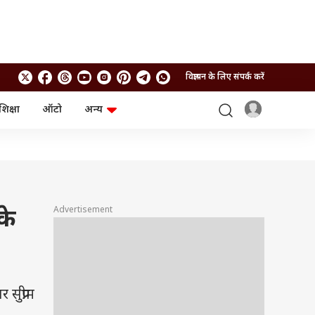
विज्ञापन के लिए संपर्क करें
शिक्षा
ऑटो
अन्य
बिजनेस
लाइफस्टाइल
पर्सनल फाइनेंस
स्वास्थ्य
स्टॉक मार्केट
ट्रैवल
म्यूचुअल फंड्स
फूड
क्रिप्टो
फैशन
आईपीओ
Health and Fitness
Advertisement
के
फोटो गैलरी
जनरल नॉलेज
वीडियो
सुप्रीम