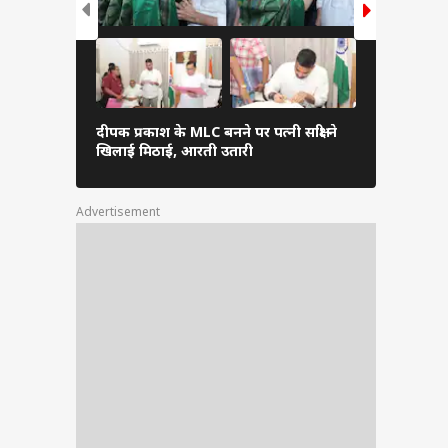
दीपक प्रकाश के MLC बनने पर पत्नी साक्षी ने
अनुष्का यादव
खिलाई मिठाई, आरती उतारी
यूजर्स बोले- 
Advertisement