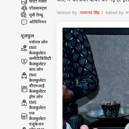
कोर्ट में याचिका दायर की गई है. इ
फोटो गैलरी
पॉडकास्ट्स
Written By :
परमानंद सिंह
| Edited By: अज
मूवी रिव्यू
ओपिनियन
यूजफुल
पर्सनल लोन
EMI
कैलकुलेटर
कम्पैटिबिलिटी
कैलकुलेटर
कार लोन
EMI
कैलकुलेटर
बीएमआई
कैलकुलेटर
होम लोन
EMI
कैलकुलेटर
एज
कैलकुलेटर
एजुकेशन