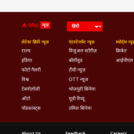
लेटेस्ट हिंदी न्यूज़
एंटरटेनमेंट न्यूज़
स्पोर्ट्स न्यू
राज्य
विजुअल स्टोरीज़
क्रिकेट
इंडिया
बॉलीवुड
आईपीएल
फोटो गैलरी
टीवी न्यूज़
विश्व
OTT न्यूज़
टेक्नोलॉजी
भोजपुरी सिनेमा
ऑटो
मूवी रिव्यू
पॉडकास्ट्स
तमिल सिनेमा
About Us
Feedback
Careers