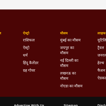
ज़
ऐस्ट्रो
मौसम
लाइफस
राशिफल
मुंबई का मौसम
यूटिलि
ऐस्ट्रो
जयपुर का
ट्रैवल
मौसम
धर्म
जनरल
नई दिल्ली का
हिंदू कैलेंडर
हेल्थ
मौसम
ग्रह गोचर
फैशन
लखनऊ का
ऐग्रक
मौसम
नोएडा का मौसम
Advertise With Us
Sitemap
Disc