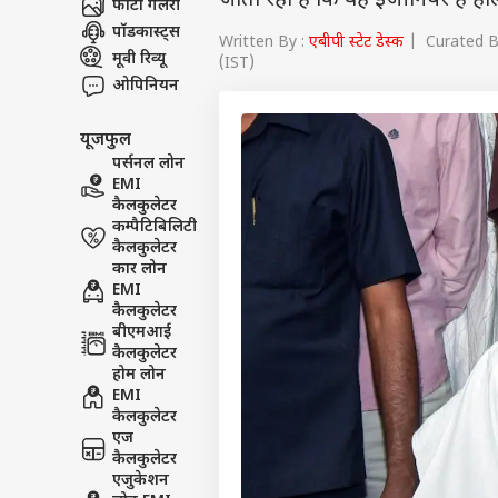
जाता रहा है कि वह इंजीनियर हैं 
फोटो गैलरी
पॉडकास्ट्स
Written By :
एबीपी स्टेट डेस्क
| Curated By:
मूवी रिव्यू
(IST)
ओपिनियन
यूजफुल
पर्सनल लोन
EMI
कैलकुलेटर
कम्पैटिबिलिटी
कैलकुलेटर
कार लोन
EMI
कैलकुलेटर
बीएमआई
कैलकुलेटर
होम लोन
EMI
कैलकुलेटर
एज
कैलकुलेटर
एजुकेशन