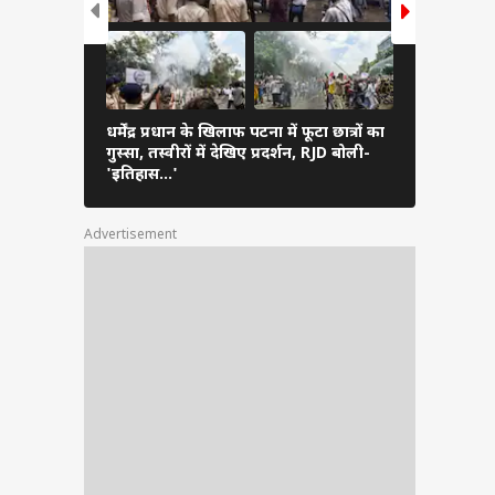
धर्मेंद्र प्रधान के खिलाफ पटना में फूटा छात्रों का
प्रशांत किशो
गुस्सा, तस्वीरों में देखिए प्रदर्शन, RJD बोली-
'भीड़ देख ल
'इतिहास…'
Advertisement