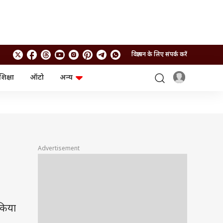
विज्ञापन के लिए संपर्क करें
शिक्षा
ऑटो
अन्य
बिजनेस
लाइफस्टाइल
पर्सनल फाइनेंस
स्वास्थ्य
स्टॉक मार्केट
ट्रैवल
म्यूचुअल फंड्स
फूड
क्रिप्टो
फैशन
आईपीओ
Health and Fitness
Advertisement
फोटो गैलरी
जनरल नॉलेज
वीडियो
किया