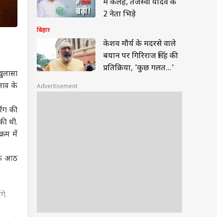
में कलह, तेजस्वी यादव के
2 नेता भिड़े
बिहार
केशव मौर्य के मदरसे वाले
बयान पर गिरिराज सिंह की
प्रतिक्रिया, 'कुछ गलत…'
खुलासा
नाव के
Advertisement
िंग की
 की थी.
रम में
्यक आठ
गे.