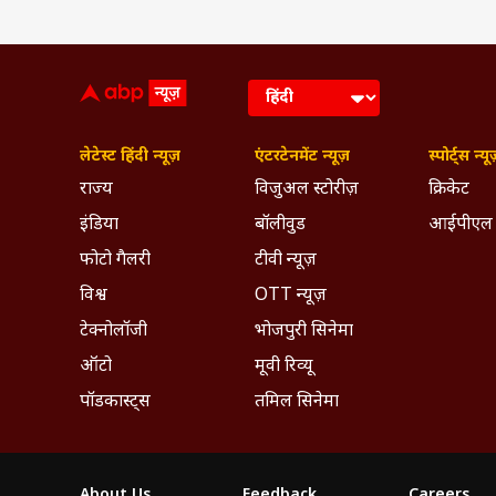
लेटेस्ट हिंदी न्यूज़
एंटरटेनमेंट न्यूज़
स्पोर्ट्स न्यू
राज्य
विजुअल स्टोरीज़
क्रिकेट
इंडिया
बॉलीवुड
आईपीएल
फोटो गैलरी
टीवी न्यूज़
विश्व
OTT न्यूज़
टेक्नोलॉजी
भोजपुरी सिनेमा
ऑटो
मूवी रिव्यू
पॉडकास्ट्स
तमिल सिनेमा
About Us
Feedback
Careers