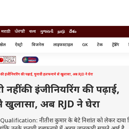
मराठी
ਪੰਜਾਬੀ
বাংলা
ગુજરાતી
நாடு
దేశం
खेल
ऐस्ट्रो
बिजनेस
लाइफस्टाइल
GK
टेक
ट्रेंडिंग
ंजन
ऑटो
खेल
ुड
कार
क्रिकेट
री सिनेमा
टेक्नोलॉजी
शिक्षा
ल सिनेमा
ीं की इंजीनियरिंग की पढ़ाई, चुनावी हलफनामे से खुलासा, अब RJD ने घेरा
मोबाइल
रिजल्ट
्रिटीज
चैटजीपीटी
नौकरी
ी
री नहीं की इंजीनियरिंग की पढ़ाई,
गैजेट
वेब स्टोरीज
े खुलासा, अब RJD ने घेरा
यूटिलिटी न्यूज़
कल्चर
फैक्ट चेक
ification: नीतीश कुमार के बेटे निशांत को लेकर दावा 