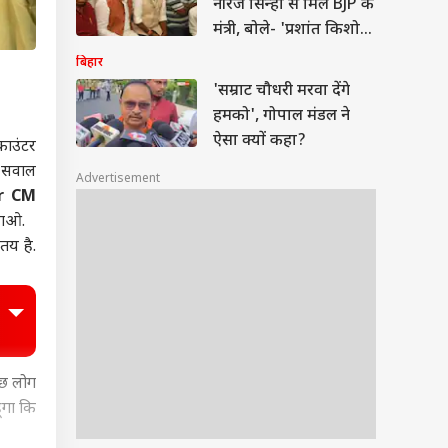
नीरज सिन्हा से मिले BJP के
मंत्री, बोले- 'प्रशांत किशोर
एक…'
बिहार
'सम्राट चौधरी मरवा देंगे
हमको', गोपाल मंडल ने
ऐसा क्यों कहा?
काउंटर
ष सवाल
Advertisement
ar CM
लाओ.
तय है.
ुछ लोग
ंगा कि