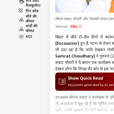
लोन EMI
कैलकुलेटर
पिन कोड
सोने की
सीएम सम्राट चौधरी और तेजस्वी यादव (फ
कीमत
चांदी की
Source :
ANI
कीमत
AQI
बिहार में बीते दो-तीन दिनों में 
(Encounter)
हुए हैं. पटना से लेक
भी उठा रहा है कि जाति देखकर गोली म
Samrat Choudhary)
ने गुरुवार 
सम्राट चौधरी ने ये बयान एक कार्यक्र
देखना होगा कि विपक्ष की ओर से इस पर 
Show Quick Read
Key points generated by AI, ve
दरअसल सीएम सम्राट ने कार्यक्रम के दौ
तो आजकल ये पूछ रहे हैं कि पुलिस एनकाउ
पूछो... जाति पूछकर ही गोली चलाओ... म