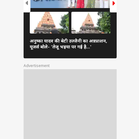
धर्मेंद्र प्रध
अनुष्का यादव की बेटी उज्जैनी का अन्नप्राशन,
गुस्सा, तस्वी
यूजर्स बोले- 'तेजू भइया पर गई है...'
'इतिहास…'
Advertisement