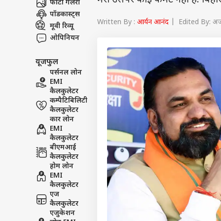
मेरा उसपर कोई कमेंट नहीं है. बिहा
फोटो गैलरी
पॉडकास्ट्स
Written By :
आर्यन आनंद
| Edited By: अज
मूवी रिव्यू
ओपिनियन
यूजफुल
पर्सनल लोन
EMI
कैलकुलेटर
कम्पैटिबिलिटी
कैलकुलेटर
कार लोन
EMI
कैलकुलेटर
बीएमआई
कैलकुलेटर
होम लोन
EMI
कैलकुलेटर
एज
कैलकुलेटर
एजुकेशन