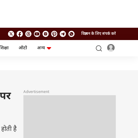
विज्ञापन के लिए संपर्क करें
शिक्षा
ऑटो
अन्य
बिजनेस
लाइफस्टाइल
पर्सनल फाइनेंस
स्वास्थ्य
स्टॉक मार्केट
ट्रैवल
म्यूचुअल फंड्स
फूड
क्रिप्टो
फैशन
आईपीओ
Health and Fitness
Advertisement
 पर
फोटो गैलरी
जनरल नॉलेज
वीडियो
होती है