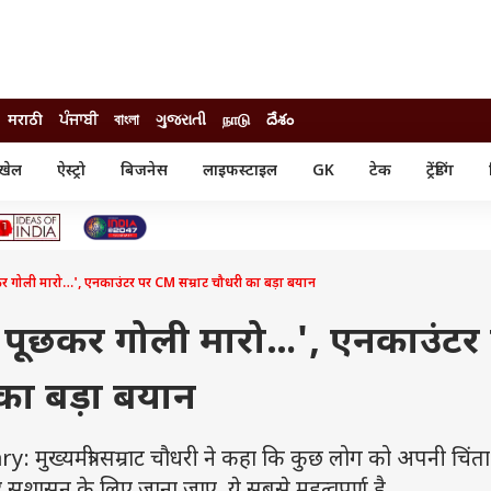
मराठी
ਪੰਜਾਬੀ
বাংলা
ગુજરાતી
நாடு
దేశం
खेल
ऐस्ट्रो
बिजनेस
लाइफस्टाइल
GK
टेक
ट्रेंडिंग
ंजन
ऑटो
खेल
ुड
कार
क्रिकेट
री सिनेमा
टेक्नोलॉजी
शिक्षा
ल सिनेमा
ूछकर गोली मारो…', एनकाउंटर पर CM सम्राट चौधरी का बड़ा बयान
मोबाइल
रिजल्ट
्रिटीज
चैटजीपीटी
नौकरी
ी
ति पूछकर गोली मारो…', एनकाउंटर
गैजेट
वेब स्टोरीज
का बड़ा बयान
यूटिलिटी न्यूज़
कल्चर
फैक्ट चेक
्यमंत्री सम्राट चौधरी ने कहा कि कुछ लोग को अपनी चिंता 