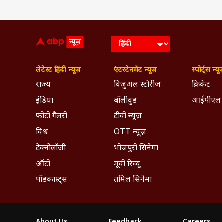
लेटेस्ट हिंदी न्यूज़
एंटरटेनमेंट न्यूज़
स्पोर्ट्स न्यू
राज्य
विजुअल स्टोरीज़
क्रिकेट
इंडिया
बॉलीवुड
आईपीएल
फोटो गैलरी
टीवी न्यूज़
विश्व
OTT न्यूज़
टेक्नोलॉजी
भोजपुरी सिनेमा
ऑटो
मूवी रिव्यू
पॉडकास्ट्स
तमिल सिनेमा
About Us
Feedback
Careers