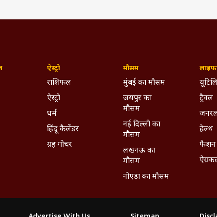
ज़
ऐस्ट्रो
मौसम
लाइफस
राशिफल
मुंबई का मौसम
यूटिलि
ऐस्ट्रो
जयपुर का
ट्रैवल
मौसम
धर्म
जनरल
नई दिल्ली का
हिंदू कैलेंडर
हेल्थ
मौसम
ग्रह गोचर
फैशन
लखनऊ का
ऐग्रक
मौसम
नोएडा का मौसम
Advertise With Us
Sitemap
Disc