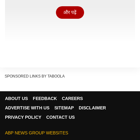
और पढ़ें
SPONSORED LINKS BY TABOOLA
ABOUT US
FEEDBACK
CAREERS
ADVERTISE WITH US
SITEMAP
DISCLAIMER
PRIVACY POLICY
CONTACT US
वहीं मुख्यमंत्री ने आगे कहा, ''मेरे लिए किसी अपराधी की कोई जाति
ABP NEWS GROUP WEBSITES
नहीं है. हम पूछना चाहते हैं कि पुलिस अब अपराधी की जाति पूछ कर