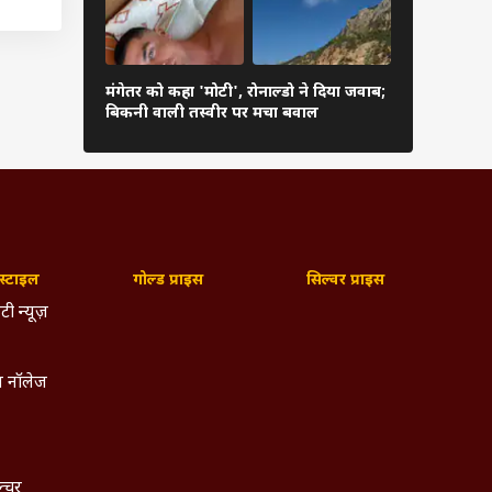
ने अगर
ों में
मंगेतर को कहा 'मोटी', रोनाल्डो ने दिया जवाब;
श्रीलंका पहु
बिकनी वाली तस्वीर पर मचा बवाल
पहला टेस्ट; ज
्टाइल
गोल्ड प्राइस
सिल्वर प्राइस
टी न्यूज़
 नॉलेज
ल्चर