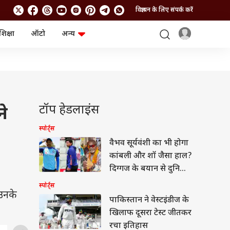
विज्ञापन के लिए संपर्क करें
शिक्षा
ऑटो
अन्य
बिजनेस
लाइफस्टाइल
पर्सनल फाइनेंस
स्वास्थ्य
स्टॉक मार्केट
ट्रैवल
म्यूचुअल फंड्स
फूड
क्रिप्टो
फैशन
आईपीओ
Health and Fitness
टॉप हेडलाइंस
ने
फोटो गैलरी
जनरल नॉलेज
स्पोर्ट्स
वैभव सूर्यवंशी का भी होगा
वीडियो
कांबली और शॉ जैसा हाल?
दिग्गज के बयान से दुनिया
हैरान
स्पोर्ट्स
 उनके
पाकिस्तान ने वेस्टइंडीज के
खिलाफ दूसरा टेस्ट जीतकर
रचा इतिहास