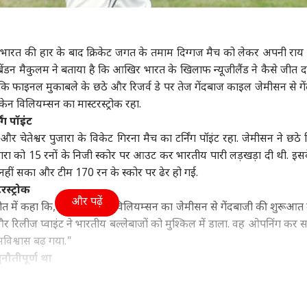
ा
विश्व
उत्तर प्रदेश और उत्तराखंड
क्रिक
 में भारत की हार के बाद क्रिकेट जगत के तमाम दिग्गज मैच को लेकर अपनी राय
ान ब्रेंडन मैकुलम ने बताया है कि आखिर भारत के खिलाफ न्यूजीलैंड ने कैसे जीत 
कि फाइनल मुकाबले के छठे और रिजर्व डे पर तेज गेंदबाज काइल जेमीसन से गे
ून सत्र का बढ़ेगा समय
'संप्रभुता का अपमान', शेख
यूपी चुनाव पर राहुल गांधी
वैभव
ेन विलियम्सन का मास्टरस्ट्रोक रहा.
ुलाया जाएगा विशेष सत्र?
हसीना की PC से भड़क उठी
की बड़ी बैठक, बनाया ये
कां
ंग पॉइंट
र ने किया साफ
ट
बांग्लादेश सरकार
इंडिया
खास मास्टर प्लान!
इंडिया
दिग्
इंडि
 चेतेश्वर पुजारा के विकेट गिरना मैच का टर्निंग पॉइंट रहा. जेमीसन ने छठे 
हैरा
ारा को 15 रनों के निजी स्कोर पर आउट कर भारतीय पारी लड़खड़ा दी थी. इस
नहीं सका और टीम 170 रन के स्कोर पर ढेर हो गई.
स्ट्रोक
और पढ़ें
चीत में कहा कि, "मेरे ख्याल से विलियम्सन का जेमीसन से गेंदबाजी की शुरूआत
पंत, संजू सैमसन या
विकसित भारत के ख्वाब के
'पाकिस्तान कर रहा यौम-ए-
परि
न किशन, किसे मिलना
बीच कुपोषण ने 'दोहरी
इस्तेहसाल की नौटंकी',
मांग
र रिलीज प्वाइंट ने भारतीय बल्लेबाजों को मुश्किल में डाला. वह ओपनिंग कर सक
ए 2027 वनडे वर्ल्ड कप
तस्वीर' कैसे बना दी?
भारत बोला- बंद करो
बोले
विश्वास बढ़ गया."
मौका?
प्रोपेगेंडा
गृहमंत्
नौतीपूर्ण था
ड की कप्तानी करने वाले मैकुलम इस बाते से खुश हैं कि विलियम्सन और रॉस ट
कहा, "लक्ष्य का पीछा करना चुनौतीपूर्ण था और 140 रन भी भारी लग रहे थे, खा