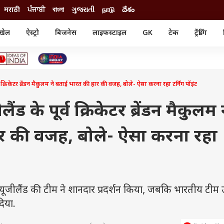
मराठी
ਪੰਜਾਬੀ
বাংলা
ગુજરાતી
நாடு
దేశం
खेल
ऐस्ट्रो
बिजनेस
लाइफस्टाइल
GK
टेक
ट्रेंडिंग
ंजन
ऑटो
खेल
ुड
कार
क्रिकेट
री सिनेमा
टेक्नोलॉजी
शिक्षा
ल सिनेमा
क्रिकेटर ब्रेंडन मैकुलम ने बताई भारत की हार की वजह, बोले- ऐसा करना रहा टर्निंग पॉइंट
मोबाइल
रिजल्ट
्रिटीज
चैटजीपीटी
नौकरी
ी
ड के पूर्व क्रिकेटर ब्रेंडन मैकुलम 
गैजेट
वेब स्टोरीज
र की वजह, बोले- ऐसा करना रहा
यूटिलिटी न्यूज़
कल्चर
फैक्ट चेक
 न्यूजीलैंड की टीम ने शानदार प्रदर्शन किया, जबकि भारतीय टीम
िया.