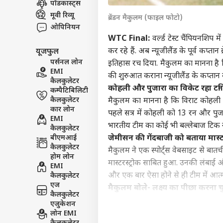
पॉडकास्ट्स
इंडिय
मूवी रिव्यू
ब्रेंडन मैकुलम (फाइल फोटो)
एडवर्टाइज विथ अस
ओपिनियन
प्राइवेसी पॉलिसी
WTC Final:
वर्ल्ड टेस्ट चैंपियनशिप
कर रहे हैं. अब न्यूजीलैंड के पूर्व कप्त
यूजफुल
कॉन्टैक्ट अस
पर्सनल लोन
इतिहास रच दिया. मैकुलम का मानना है 
सेंड फीडबैक
EMI
मानस
की शुरुआत कराना न्यूजीलैंड के कप्तान क
कैलकुलेटर
अबाउट अस
या ब
कोहली और पुजारा का विकेट रहा टर्नि
कम्पैटिबिलिटी
सरका
क्रिके
करियर्स
कैलकुलेटर
मैकुलम का मानना है कि विराट कोहली और
कार लोन
पहले सत्र में कोहली को 13 रन और पुज
EMI
भारतीय टीम का कोई भी बल्लेबाज टिक 
कैलकुलेटर
बीएमआई
जेमीसन की गेंदबाजी को बताया मास्टर
कैलकुलेटर
मैकुलम ने एक स्पोर्ट्स वेबसाइट से बात
ऋषभ 
होम लोन
ईशा
मास्टरस्ट्रोक साबित हुआ. उनकी लंबाई औ
EMI
LOGIN
चाहि
और एक बार ऐसा होने से ही टीम में आत्म
कैलकुलेटर
में 
एज
मैकुलम बोले- लक्ष्य का पीछा करना चु
कैलकुलेटर
2015 विश्व कप के फाइनल में न्यूजीलैं
एजुकेशन
जीत की प्रक्रिया पूरी की. मैकुलम ने 
लोन EMI