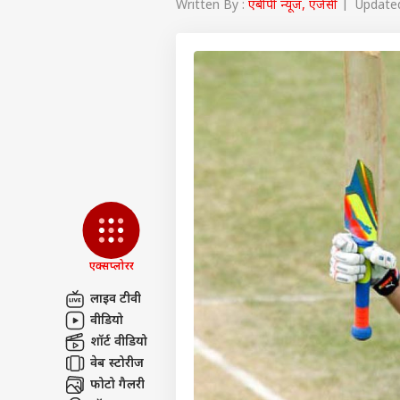
Written By :
एबीपी न्यूज, एजेंसी
| Updated 
एक्सप्लोरर
लाइव टीवी
वीडियो
पर्सनल
शॉर्ट वीडियो
वेब स्टोरीज
टॉप
फोटो गैलरी
हॅलो गेस्ट