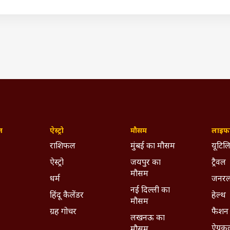
ठा सकते. लेकिन न्यूजीलैंड के दो महान बल्लेबाजों ने इसे पूरा किया. आप
 तो आपको पता चलेगा कि उनके लिए यह जीत क्या मायने रखती है."
Virat Kohli ने नवंबर 2019 के बाद अब तक नहीं जड़ा शतक, 8 टेस्ट मैच
(IST)
Cricket News
Brendon McCullum
WTC Final
2021
ywhere - Download ABPLIVE on
Android
and
iOS
now!
ज़
ऐस्ट्रो
मौसम
लाइफस
राशिफल
मुंबई का मौसम
यूटिलि
ऐस्ट्रो
जयपुर का
ट्रैवल
मौसम
धर्म
जनरल
नई दिल्ली का
हिंदू कैलेंडर
हेल्थ
मौसम
ग्रह गोचर
फैशन
लखनऊ का
ऐग्रक
मौसम