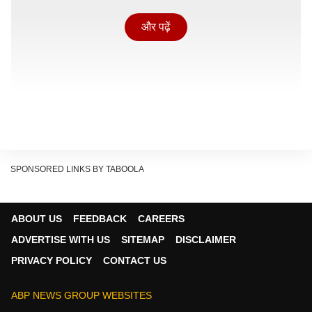
और पढ़ें
SPONSORED LINKS BY TABOOLA
ABOUT US
FEEDBACK
CAREERS
ADVERTISE WITH US
SITEMAP
DISCLAIMER
PRIVACY POLICY
CONTACT US
मैक्सिको और दक्षिण अफ्रीका के बीच मैच शुरू होने से पहले दर्शकों
को शानदार ओपनिंग सेरेमनी देखने को मिलेगी, जिसका आयोजन
ABP NEWS GROUP WEBSITES
मैक्सिको सिटी में किया जाएगा. इसमें शकीरा और बर्ना बॉय मुख्य