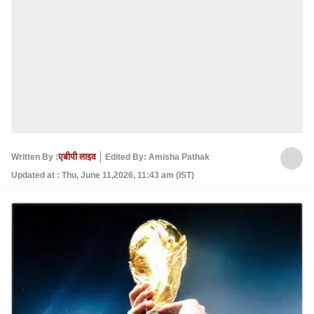
Written By :
एबीपी लाइव
Edited By: Amisha Pathak
Updated at : Thu, June 11,2026, 11:43 am (IST)