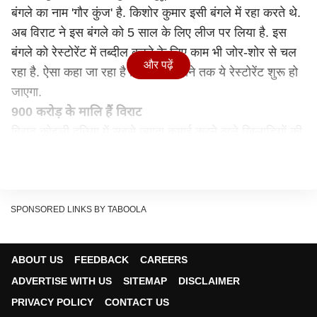
बंगले का नाम 'गौर कुंज' है. किशोर कुमार इसी बंगले में रहा करते थे.
अब विराट ने इस बंगले को 5 साल के लिए लीज पर लिया है. इस
बंगले को रेस्टोरेंट में तब्दील करने के लिए काम भी जोर-शोर से चल
और पढ़ें
रहा है. ऐसा कहा जा रहा है कि अगले महीने तक ये रेस्टोरेंट शुरू हो
जाएगा.
900 करोड़ के मालि हैं विराट
विराट कोहली दुनिया में सबसे ज्यादा कमाई करने वाले खिलाड़ियों की
लिस्ट में 61वें पायदान पर हैं. वह वर्तमान समय में 30 से ज्यादा
ब्रांड्स को एंडोर्स करते हैं. एक अनुमान के मुताबिक उनकी नेटवर्थ
900 करोड़ से ज्यादा है. उन्होंने अपना पैसा कई बिजनेस में निवेश
कर रखा है. वह यूएई रॉयल्स नाम की एक टेनिस टीम के को-फाउंडर
SPONSORED LINKS BY TABOOLA
हैं. इसके साथ ही वह Wrogn ब्रांड और ISL की FC Goa के
को-फाउंडर भी हैं.
ABOUT US
FEEDBACK
CAREERS
महान गायक रहे हैं किशोर कुमार
ADVERTISE WITH US
SITEMAP
DISCLAIMER
किशोर कुमार हिंदी फिल्म इंडस्ट्री में एक बड़ा नाम रहे हैं. अपने
PRIVACY POLICY
CONTACT US
करियर में उन्होंने 100 से ज्यादा म्यूजिक डायरेक्टर्स के साथ 2678