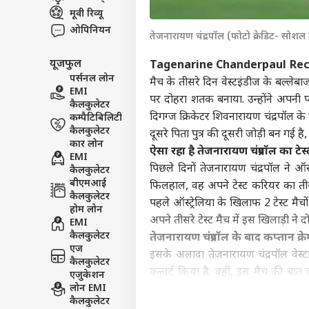
मूवी रिव्यू
इंडिय
एडवर्टाइज विथ अस
ओपिनियन
तेजनारायण चंद्रपॉल (फोटो क्रेडिट- सोशल
प्राइवेसी पॉलिसी
यूजफुल
Tagenarine Chanderpaul Rec
कॉन्टैक्ट अस
पर्सनल लोन
मैच के तीसरे दिन वेस्टइंडीज के बल्लेबा
सेंड फीडबैक
EMI
तृषा
पर दोहरा शतक बनाया. उन्होंने अपनी पा
कैलकुलेटर
अबाउट अस
उदयन
दिगग्ज क्रिकेटर शिवनारायण चंद्रपॉल के 
कम्पैटिबिलिटी
बयान
बॉली
करियर्स
कैलकुलेटर
दूसरे पिता पुत्र की दूसरी जोड़ी बन गई ह
बवाल
कार लोन
ऐसा रहा है तेजनारायण चंद्रपॉल का टे
EMI
पिछले दिनों तेजनारायण चंद्रपॉल ने ऑस
कैलकुलेटर
बीएमआई
फिलहाल, वह अपने टेस्ट करियर का तीसर
कैलकुलेटर
पहले ऑस्ट्रेलिया के खिलाफ 2 टेस्ट मै
मंडे 
होम लोन
शानद
अपने तीसरे टेस्ट मैच में इस खिलाड़ी ने
EMI
LOGIN
300 
कैलकुलेटर
तेजनारायण चंद्रपॉल के बाद कप्तान क्र
दूर
एज
इसके अलावा तेजनारायण चंद्रपॉल वेस्ट
कैलकुलेटर
कन्वर्ट किया है. वहीं, इस मैच की बा
एजुकेशन
लोन EMI
तेजनारायण चंद्रपॉल 207 रन बनाकर नाबाद
कैलकुलेटर
खेली. हालांकि, वेस्टइंडीज के बाकी बल्ल