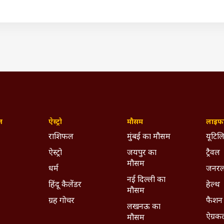
हीं, जिम्बाब्वे के लिए ब्रेंडन मावुता ने 5 विकेट झटके.
में लंबी छलांग लगाकर पकड़ा हैरानी भरा कैच! वीडियो देख उड़ जाएंगे 
ोनी चाहिए भारत की सलामी जोड़ी? हरभजन सिंह ने दिया यह जवाब
IST)
Chanderpaul
Shivnarine Chanderpaul
Test Cricket Facts
ywhere - Download ABPLIVE on
Android
and
iOS
now!
ज़
ऐस्ट्रो
मौसम
लाइफस
राशिफल
मुंबई का मौसम
यूटिलि
ऐस्ट्रो
जयपुर का
ट्रैवल
मौसम
धर्म
जनरल
नई दिल्ली का
हिंदू कैलेंडर
हेल्थ
मौसम
ग्रह गोचर
फैशन
लखनऊ का
ऐग्रक
मौसम