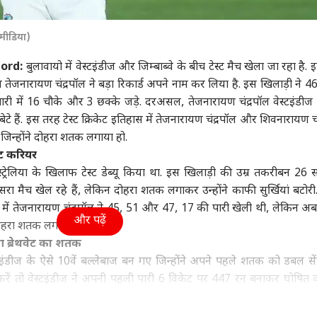
ा
उत्तर प्रदेश और उत्तराखंड
इंडिया
क्रिक
 मीडिया)
ord:
बुलावायो में वेस्टइंडीज और जिम्बाब्वे के बीच टेस्ट मैच खेला जा रहा है. इ
ज तेजनारायण चंद्रपॉल ने बड़ा रिकार्ड अपने नाम कर लिया है. इस खिलाड़ी ने 465
 से सनातन तक,
गोरखपुर, बस्ती, बरेली और
पति स्टालिन के लिए पुलिस
श्री
री में 16 चौके और 3 छक्के जड़े. दरअसल, तेजनारायण चंद्रपॉल वेस्टइंडीज के
िधि के विवादित
प्रयागराज के कमिश्नर बदले,
से भिड़ीं किरुथीगा, बोलीं- वो
सिर
बेटे हैं. इस तरह टेस्ट क्रिकेट इतिहास में तेजनारायण चंद्रपॉल और शिवनारायण च
ों ने कब-कब मचाया
वुड
यूपी में 13 IAS अधिकारियों
इंडिया
टॉयलेट...
विश्व
दोहर
बिहा
ै, जिन्होंने दोहरा शतक लगाया हो.
, जानें
के ट्रांसफर
लिस्
स्ट करियर
्ट्रेलिया के खिलाफ टेस्ट डेब्यू किया था. इस खिलाड़ी की उम्र तकरीबन 26 स
ा मैच खेल रहे हैं, लेकिन दोहरा शतक लगाकर उन्होंने काफी सुर्खियां बटोरी
चों में तेजनारायण चंद्रपॉल ने 45, 51 और 47, 17 की पारी खेली थी, लेकिन 
को भी ‘स्पाइडर मैन’ ने
Meta ग्लोबल टीम को
ट्रंप ने तोड़ा शहबाज-मुनीर
पटन
और पढ़ें
ार की कमाई, जानें-
सरकार ने किया तलब, PM
का दिल, ईरान वार्ता में
निकल
 दोहरा शतक लगा दिया है.
करोड़ से रह गई कितनी
के पोस्ट का उठेगा मुद्दा?
सऊदी-UAE-कतर का नाम,
बैरि
ेग ब्रेथवेट का शतक
PAK को भूले
इंडीज के ऐसे 10वें बल्लेबाज बन गए जिन्होंने अपने पहले शतक को डबल सेंचु
त करें तो वेस्टइंडीज ने अपनी पहली पारी 6 विकेट पर 447 रन बनाकर घोषित 
 लौटे. जबकि वेस्टइंडीज टीम के कप्तान क्रेग ब्रेथवेट ने 182 रनों की बेहतरी
ेबाजों ने निराश किया. केल मेयर्स 20, रेमन रीफर 2, जर्मेन ब्लैकवुड 5, रॉस्टन