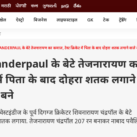
मराठी
ਪੰਜਾਬੀ
বাংলা
ગુજરાતી
நாடு
దేశం
खेल
ऐस्ट्रो
बिजनेस
लाइफस्टाइल
GK
टेक
ट्रेंडिंग
ंजन
ऑटो
खेल
ट
ुड
कार
क्रिकेट
री सिनेमा
टेक्नोलॉजी
शिक्षा
AUL के बेटे तेजनारायण का कमाल, टेस्ट क्रिकेट में पिता के बाद दोहरा शतक लगाने वाले दू
ल सिनेमा
मोबाइल
रिजल्ट
्रिटीज
चैटजीपीटी
नौकरी
derpaul के बेटे तेजनारायण क
ी
गैजेट
वेब स्टोरीज
ट में पिता के बाद दोहरा शतक लगाने
यूटिलिटी न्यूज़
कल्चर
फैक्ट चेक
 बने
डीज के पूर्व दिगग्ज क्रिकेटर शिवनारायण चंद्रपॉल के बेटे
ा शतक लगाया. तेजनारायण चंद्रपॉल 207 रन बनाकर नाबाद पवै