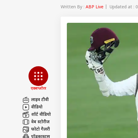
Written By :
ABP Live
| Updated at : 0
एक्सप्लोरर
लाइव टीवी
वीडियो
पर्सनल
शॉर्ट वीडियो
वेब स्टोरीज
फोटो गैलरी
टॉप
हॅलो गेस्ट
पॉडकास्ट्स