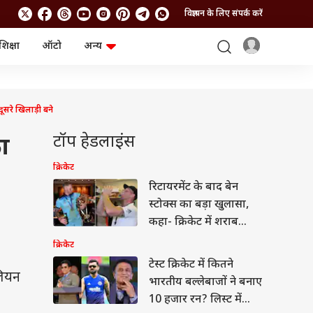
विज्ञापन के लिए संपर्क करें
शिक्षा
ऑटो
अन्य
बिजनेस
लाइफस्टाइल
पर्सनल फाइनेंस
स्वास्थ्य
स्टॉक मार्केट
ट्रैवल
सरे खिलाड़ी बने
म्यूचुअल फंड्स
फूड
क्रिप्टो
फैशन
टॉप हेडलाइंस
ा
आईपीओ
Health and Fitness
फोटो गैलरी
जनरल नॉलेज
क्रिकेट
रिटायरमेंट के बाद बेन
स्टोक्स का बड़ा खुलासा,
वीडियो
कहा- क्रिकेट में शराब...
क्रिकेट
टेस्ट क्रिकेट में कितने
लियन
भारतीय बल्लेबाजों ने बनाए
10 हजार रन? लिस्ट में