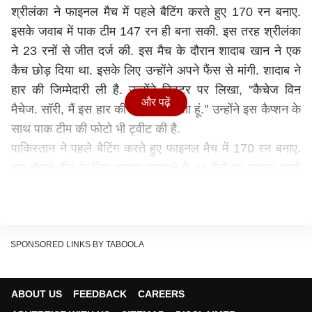
श्रीलंका ने फाइनल मैच में पहले बैटिंग करते हुए 170 रन बनाए.
इसके जवाब में पाक टीम 147 रन ही बना सकी. इस तरह श्रीलंका
ने 23 रनों से जीत दर्ज की. इस मैच के दौरान शादाब खान ने एक
कैच छोड़ दिया था. इसके लिए उन्होंने अपने फैंस से मांगी. शादाब ने
हार की जिम्मेदारी ली है. उन्होंने ट्विटर पर लिखा, ''कैचेज विन
और पढ़ें
मैचेज. सॉरी, मैं इस हार की जिम्मेदारी लेता हूं.'' उन्होंने इस कैप्शन के
साथ पाक टीम की फोटो भी ट्वीट की है.
पाकिस्तान ने पहले बैटिंग करते हुए फाइनल मैच में 170 रन बनाए.
इस दौरान टीम के लिए भानुका राजपक्षे ने 45 गेंदों का सामना करते
हुए नाबाद 71 रन बनाए. उनकी इस पारी में 6 चौके और 3 छक्के
शामिल रहे. इसके जवाब में पाकिस्तानी टीम 147 रनों पर ऑल
आउट हो गई. इस तरह उसे 23 रनों से हार का सामना करना पड़ा.
Catches win matches. Sorry, I take responsibility for
SPONSORED LINKS BY TABOOLA
this loss. I let my team down. Positives for team,
@iNaseemShah
,
@HarisRauf14
,
@mnawaz94
and
ABOUT US
FEEDBACK
CAREERS
the entire bowling attack was great.
@iMRizwanPak