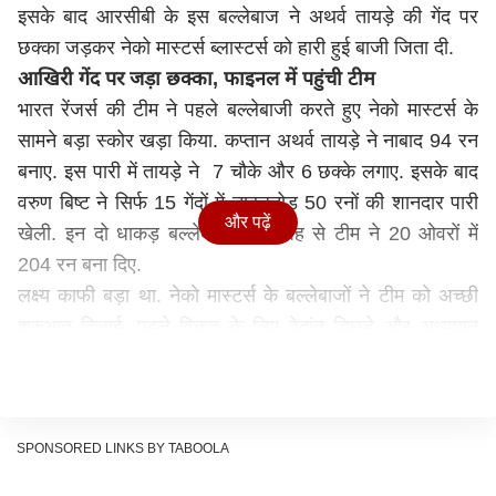
इसके बाद आरसीबी के इस बल्लेबाज ने अथर्व तायड़े की गेंद पर
छक्का जड़कर नेको मास्टर्स ब्लास्टर्स को हारी हुई बाजी जिता दी.
आखिरी गेंद पर जड़ा छक्का, फाइनल में पहुंची टीम
भारत रेंजर्स की टीम ने पहले बल्लेबाजी करते हुए नेको मास्टर्स के
सामने बड़ा स्कोर खड़ा किया. कप्तान अथर्व तायड़े ने नाबाद 94 रन
बनाए. इस पारी में तायड़े ने 7 चौके और 6 छक्के लगाए. इसके बाद
वरुण बिष्ट ने सिर्फ 15 गेंदों में ताबड़तोड़ 50 रनों की शानदार पारी
और पढ़ें
खेली. इन दो धाकड़ बल्लेबाजों की वजह से टीम ने 20 ओवरों में
204 रन बना दिए.
लक्ष्य काफी बड़ा था. नेको मास्टर्स के बल्लेबाजों ने टीम को अच्छी
शुरुआत दिलाई. पहले विकट के लिए वेदांत डिघड़े और अध्यायन
डागा ने 84 रन जोड़े. इसके बाद डागा और आर्यन मेश्राम ने मिलकर
दूसरे विकेट के लिए 52 रन जोड़े. दूसरा विकेट गिरने के बाद मैदान में
जितेश आए. इसके बाद जितेश ने तीसरे विकेट के लिए मेश्राम के
साथ 56 रनों की साझेदारी हुई. टीम को फिर आखिरी ओवर में 6 रन
SPONSORED LINKS BY TABOOLA
चाहिए थे. लेकिन आखिरी ओवर में जितेश को चौथी गेंद पर स्ट्राइक