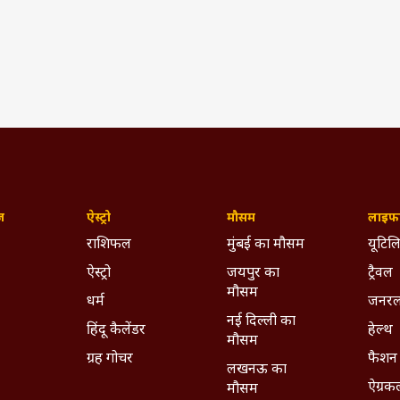
हो सकती है टेस्ट सीरीज, इंग्लैंड क्रिकेट बोर्ड ने दिया यह खास ऑफर
IST)
cket News
PAK Vs ENG
Pakistan Vs England
Harry Brook
ywhere - Download ABPLIVE on
Android
and
iOS
now!
ज़
ऐस्ट्रो
मौसम
लाइफस
राशिफल
मुंबई का मौसम
यूटिलि
ऐस्ट्रो
जयपुर का
ट्रैवल
मौसम
धर्म
जनरल
नई दिल्ली का
हिंदू कैलेंडर
हेल्थ
मौसम
ग्रह गोचर
फैशन
लखनऊ का
ऐग्रक
मौसम