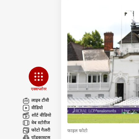
एक्सप्लोरर
लाइव टीवी
वीडियो
पर्सनल
शॉर्ट वीडियो
वेब स्टोरीज
फोटो गैलरी
टॉप
फाइल फोटो
हॅलो गेस्ट
पॉडकास्ट्स