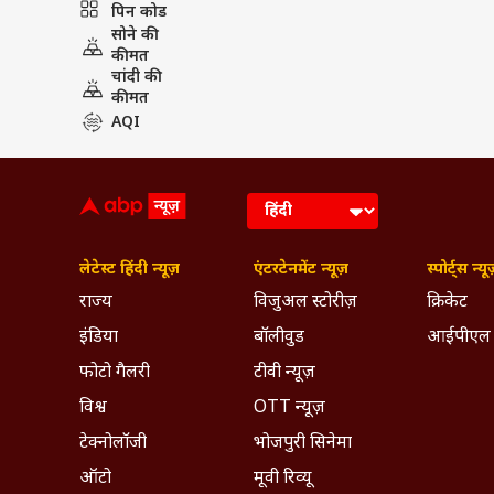
पिन कोड
IND vs PAK: भारत-पाकिस्तान के बीच 
सोने की
PUBLISHED AT : 27 SEP 2022 10:14 PM (
कीमत
चांदी की
Tags :
England
Moeen Ali
Cri
कीमत
Mr 360
Mr 360 Degree Player
AQI
Breaking News, Anytime, An
लेटेस्ट हिंदी न्यूज़
एंटरटेनमेंट न्यूज़
स्पोर्ट्स न्यू
राज्य
विजुअल स्टोरीज़
क्रिकेट
इंडिया
बॉलीवुड
आईपीएल
फोटो गैलरी
टीवी न्यूज़
विश्व
OTT न्यूज़
टेक्नोलॉजी
भोजपुरी सिनेमा
ऑटो
मूवी रिव्यू