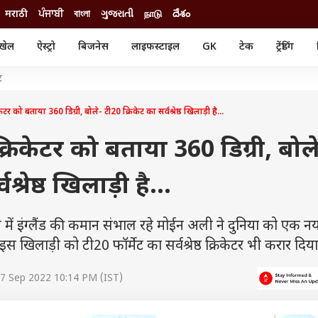
मराठी
ਪੰਜਾਬੀ
বাংলা
ગુજરાતી
நாடு
దేశం
खेल
ऐस्ट्रो
बिजनेस
लाइफस्टाइल
GK
टेक
ट्रेंडिंग
ंजन
ऑटो
खेल
ट
ुड
कार
क्रिकेट
री सिनेमा
टेक्नोलॉजी
शिक्षा
र को बताया 360 डिग्री, बोले- टी20 क्रिकेट का सर्वश्रेष्ठ खिलाड़ी है...
ल सिनेमा
मोबाइल
रिजल्ट
्रिटीज
चैटजीपीटी
नौकरी
रिकेटर को बताया 360 डिग्री, बोल
ी
गैजेट
वेब स्टोरीज
श्रेष्ठ खिलाड़ी है...
यूटिलिटी न्यूज़
कल्चर
फैक्ट चेक
ें इंग्लैंड की कमान संभाल रहे मोईन अली ने दुनिया को एक न
ने इस खिलाड़ी को टी20 फॉर्मेट का सर्वश्रेष्ठ क्रिकेटर भी करार दिया
7 Sep 2022 10:14 PM (IST)