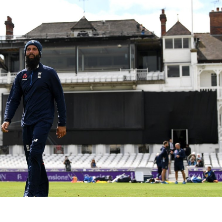
 कार्नर
 आर्टिकल्स
टॉप रील्स