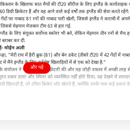
किस्तान के खिलाफ सात मैचों की टी20 सीरीज के लिए इंग्लैंड के कार्यवाहक 
ा
दिल्ली NCR
इंडिया
क्रिक
डिग्री क्रिकेटर हैं और वह आने वाले कई वर्षों तक इंग्लैंड की सेवा करते रहेंगे. ब
ेंदों पर नाबाद 81 रनों की नाबाद पारी खेली, जिससे इंग्लैंड ने कराची में अपने
 जिससे मेहमान मेजबान टीम 63 से हार गई.
ंग्लैंड के लिए संयुक्त सर्वोच्च स्कोरर भी बने, लेकिन मेहमान तीन रनों से मैच 
से बराबर कर दी.
पुर खीरी हिंसा:
अरविंद केजरीवाल का
राज्यसभा में किस बात पर
हर्
ष मिश्रा की जमानत
इंस्टाग्राम भी ब्लॉक! AAP
किरेन रिजिजू से भिड़ गए
का 
 हैं- मोईन अली
ं में ढील से SC का
वुड
चीफ बोले- 'मोदी सरकार के
इंडिया
खरगे, बोले- 'ये मेरा
बिहार
गया
इंडि
, "मेरी राय में हैरी ब्रुक (81) और बेन डकेट (तीसरे टी20 में 42 गेंदों में ना
र, क्या बोले प्रशांत
सामने घुटने न टेके META'
अधिकार...'
 मैंने इंग्लैंड के लिए सर्वश्रेष्ठ खिलाड़ियों में से एक को देखा है."
ण
और पढ़ें
के संयोजन ने एक बेहतरीन साझेदारी की और यह जोड़ी वास्तव में अच्छी तरह स
तुरंत दबाव डाला और स्पिनर को व्यवस्थित नहीं होने दिया, वह देखने में शानदा
िग्री खिलाड़ी हैं, जो उचित क्रिकेट शॉट खेलते हैं, क्योंकि उनके पास कई प्रकार क
माल' एक्ट्रेस के ऊपर
Gen Z पर प्रशांत किशोर
अनुष्का यादव की बेटी
FCR
 करोड़ का लोन, चुकाने
की भविष्यवाणी, 'सरकार
उज्जैनी का अन्नप्राशन,
सरक
िए करनी पड़ी सी ग्रेड
को पता है कि...'
यूजर्स बोले- 'तेजू भइया पर
बोले
ें
गई है...'
चों की जारी टी20 सीरीज में हैरी ब्रूक शानदार फॉर्म में हैं. सीरीज के चार मै
 174.07 के स्ट्राइक रेट से 188 रन बनाए हैं. वहीं उनके टी20 इंटरनेशनल
 253 रन हैं.