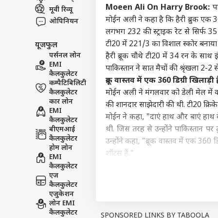
Moeen Ali On Harry Brook:
पा
मूवी रिव्यू
इंडिय
मोईन अली ने कहा है कि हैरी ब्रुक एक 360 
एडवर्टाइज विथ अस
ओपिनियन
लगभग 232 की स्ट्राइक रेट से सिर्फ 35 ग
प्राइवेसी पॉलिसी
टी20 में 221/3 का विशाल स्कोर बनाया
यूजफुल
कॉन्टैक्ट अस
पर्सनल लोन
हैरी ब्रूक चौथे टी20 में 34 रन के साथ इ
सेंड फीडबैक
EMI
पाकिस्तान ने सात मैचों की श्रृंखला 2-2 
लखीम
कैलकुलेटर
अबाउट अस
आशी
ब्रूक वास्तव में एक 360 डिग्री खिलाड़ी
कम्पैटिबिलिटी
शर्तो
बॉली
करियर्स
कैलकुलेटर
मोईन अली ने मंगलवार को डेली मेल में कहा
इनका
कार लोन
की शानदार साझेदारी की थी. टी20 क्रिकेट में
भूष
EMI
मोईन ने कहा, "दाएं हाथ और बाएं हाथ 
कैलकुलेटर
थी. जिस तरह से उन्होंने पाकिस्तान पर 
बीएमआई
कैलकुलेटर
उन्होंने कहा, "ब्रूक वास्तव में एक 360 ड
'गोल
होम लोन
शॉटस हैं."
था 1
EMI
LOGIN
के ल
शानदार फॉर्म में हैं ब्रूक
कैलकुलेटर
फिल्म
एज
गौरतलब है कि पाकिस्तान के खिलाफ सात मै
कैलकुलेटर
अब तक ब्रूक ने 94 की शानदार औसत और
एजुकेशन
की बात करें तो आठ मैचों में ब्रूक के नाम
लोन EMI
कैलकुलेटर
यह भी पढ़ें-
SPONSORED LINKS BY TABOOLA