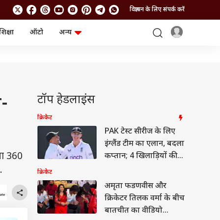
विज्ञापन के लिए संपर्क करें
शिक्षा
ऑटो
अन्य
बिजनेस
लाइफस्टाइल
पर्सनल फाइनेंस
स्वास्थ्य
स्टॉक मार्केट
ट्रैवल
म्यूचुअल फंड्स
फूड
क्रिप्टो
फैशन
टॉप हेडलाइंस
े-
आईपीओ
Health and Fitness
फोटो गैलरी
जनरल नॉलेज
क्रिकेट
PAK टेस्ट सीरीज के लिए
इंग्लैंड टीम का एलान, बदला
वीडियो
या 360
कप्तान; 4 खिलाड़ियों की
वापसी
.
क्रिकेट
अमृता फडणवीस और
क्रिकेटर तिलक वर्मा के बीच
बातचीत का वीडियो