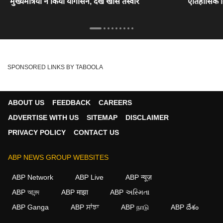
मुख्यमंत्रियों ने किया योगासन, देखें खास तस्वीरें
ऐतिहासिक कि
SPONSORED LINKS BY TABOOLA
ABOUT US
FEEDBACK
CAREERS
ADVERTISE WITH US
SITEMAP
DISCLAIMER
PRIVACY POLICY
CONTACT US
ABP NEWS GROUP WEBSITES
ABP Network
ABP Live
ABP न्यूज़
ABP আনন্দ
ABP माझा
ABP અસ્મિતા
ABP Ganga
ABP ਸਾਂਝਾ
ABP நாடு
ABP దేశం