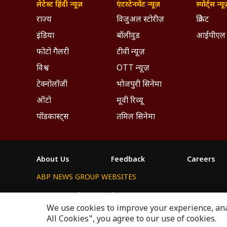
लेटेस्ट हिंदी न्यूज़
एंटरटेनमेंट न्यूज़
स्पोर्ट्स न्यू
राज्य
विजुअल स्टोरीज़
क्रिकेट
इंडिया
बॉलीवुड
आईपीएल
फोटो गैलरी
टीवी न्यूज़
विश्व
OTT न्यूज़
टेक्नोलॉजी
भोजपुरी सिनेमा
ऑटो
मूवी रिव्यू
पॉडकास्ट्स
तमिल सिनेमा
About Us
Feedback
Careers
ABP NEWS GROUP WEBSITES
ABP Network
ABP Live
ABP न्यूज़
ABP আনন্দ
ABP 
We use cookies to improve your experience, anal
This website follows the
DNPA Code of Ethics.
Copyright@
All Cookies", you agree to our use of cookies.