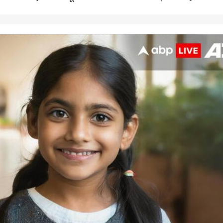
 कार्नर
 आर्टिकल्स
टॉप रील्स
ा
इंडिया
झारखंड
क्रिक