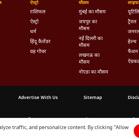
ज़
ऐस्ट्रो
मौसम
लाइफस
राशिफल
मुंबई का मौसम
यूटिलि
ऐस्ट्रो
जयपुर का
ट्रैवल
मौसम
धर्म
जनरल
नई दिल्ली का
हिंदू कैलेंडर
हेल्थ
मौसम
ग्रह गोचर
फैशन
लखनऊ का
ऐग्रक
मौसम
नोएडा का मौसम
Advertise With Us
Sitemap
Disc
माझा
ABP અસ્મિતા
ABP Ganga
ABP ਸਾਂਝਾ
ABP நாடு
ABP దేశ
yze traffic, and personalize content. By clicking "Allow
2026. All rights reserved.