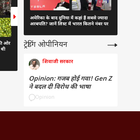
दुनिया के अम
अमेरिका के बाद दुनिया में कहां हैं सबसे ज्यादा
अंबानी, कितन
अरबपति? जानें लिस्ट में भारत कितने नंबर पर
लिस्ट
ट्रेडिंग ओपीनियन
 की ओर
भारत के 11 चमत्कारी गणेश मंदिर,
दिल से जुड़ा है इन 6 फूड्
ं थी
सिद्धिविनायक से मनकुला विनयगर तक
कनेक्शन, जानिए क्यों
की दिव्य कथाएं
शिवाजी सरकार
Opinion: गजब होई गवा! Gen Z
ने बदल दी विरोध की भाषा
Opinion