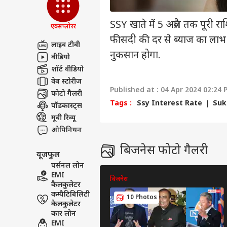
सेंड फीडबैक
अरब
अबाउट अस
हाइड्
SSY खाते में 5 अप्रैल तक पूरी
एक्सप्लोरर
PoJK
क्रिके
करियर्स
फीसदी की दर से ब्याज का लाभ म
'दो
लाइव टीवी
नुकसान होगा.
वीडियो
शॉर्ट वीडियो
वेब स्टोरीज
Published at : 04 Apr 2024 02:24 
ऋषभ 
फोटो गैलरी
ईशा
Tags :
Ssy Interest Rate
Suk
पॉडकास्ट्स
LOGIN
चाहि
मूवी रिव्यू
में 
ओपिनियन
बिजनेस फोटो गैलरी
यूजफुल
पर्सनल लोन
EMI
बिजनेस
कैलकुलेटर
कम्पैटिबिलिटी
10 Photos
कैलकुलेटर
कार लोन
EMI