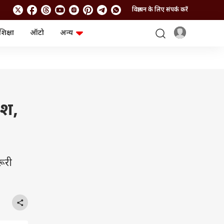
विज्ञापन के लिए संपर्क करें
शिक्षा
ऑटो
अन्य
बिजनेस
लाइफस्टाइल
पर्सनल फाइनेंस
स्वास्थ्य
स्टॉक मार्केट
ट्रैवल
म्यूचुअल फंड्स
फूड
क्रिप्टो
फैशन
आईपीओ
Health and Fitness
ेश,
फोटो गैलरी
जनरल नॉलेज
वीडियो
ूरी