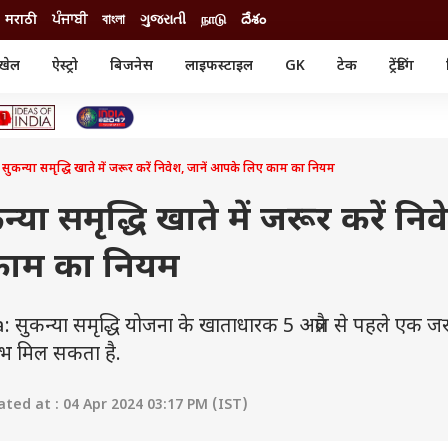
मराठी
ਪੰਜਾਬੀ
বাংলা
ગુજરાતી
நாடு
దేశం
खेल
ऐस्ट्रो
बिजनेस
लाइफस्टाइल
GK
टेक
ट्रेंडिंग
ंजन
ऑटो
खेल
ुड
कार
क्रिकेट
री सिनेमा
टेक्नोलॉजी
शिक्षा
ल सिनेमा
े सुकन्या समृद्धि खाते में जरूर करें निवेश, जानें आपके लिए काम का नियम
मोबाइल
रिजल्ट
्रिटीज
चैटजीपीटी
नौकरी
ी
कन्या समृद्धि खाते में जरूर करें निव
गैजेट
वेब स्टोरीज
काम का नियम
यूटिलिटी न्यूज़
कल्चर
फैक्ट चेक
न्या समृद्धि योजना के खाताधारक 5 अप्रैल से पहले एक जर
 लाभ मिल सकता है.
ted at : 04 Apr 2024 03:17 PM (IST)