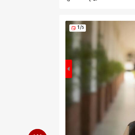
1
/5
पर्सनल
टॉप
हॅलो गेस्ट
इंडिय
एडवर्टाइज विथ अस
प्राइवेसी पॉलिसी
कॉन्टैक्ट अस