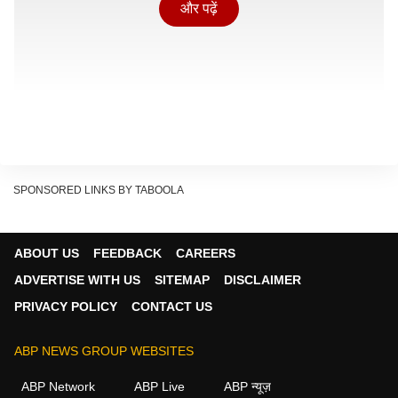
और पढ़ें
SPONSORED LINKS BY TABOOLA
ABOUT US
FEEDBACK
CAREERS
करीब साढ़े तीन महीने बाद समझौते और युद्ध के नतीजों को देखने पर
ADVERTISE WITH US
SITEMAP
DISCLAIMER
कई सवाल उठते हैं जैसे कि क्या अमेरिका अपने असली मकसद को
PRIVACY POLICY
CONTACT US
हासिल कर पाया. विश्लेषकों का मानना है कि कई मोर्चों पर अमेरिका
के ट्रंप प्रशासन को वो कामयाबी नहीं मिली, जिसकी नेतन्याहू और
ABP NEWS GROUP WEBSITES
ट्रंप मिलकर उम्मीद कर रहे थे.
ABP Network
ABP Live
ABP न्यूज़