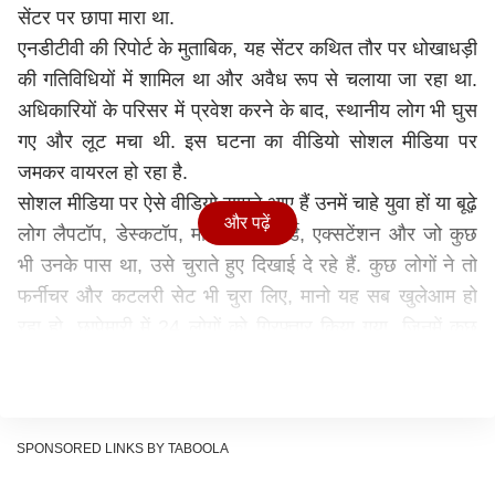
सेंटर पर छापा मारा था.
एनडीटीवी की रिपोर्ट के मुताबिक, यह सेंटर कथित तौर पर धोखाधड़ी
की गतिविधियों में शामिल था और अवैध रूप से चलाया जा रहा था.
अधिकारियों के परिसर में प्रवेश करने के बाद, स्थानीय लोग भी घुस
गए और लूट मचा थी. इस घटना का वीडियो सोशल मीडिया पर
जमकर वायरल हो रहा है.
सोशल मीडिया पर ऐसे वीडियो सामने आए हैं उनमें चाहे युवा हों या बूढ़े
और पढ़ें
लोग लैपटॉप, डेस्कटॉप, मॉनिटर, कीबोर्ड, एक्सटेंशन और जो कुछ
भी उनके पास था, उसे चुराते हुए दिखाई दे रहे हैं. कुछ लोगों ने तो
फर्नीचर और कटलरी सेट भी चुरा लिए, मानो यह सब खुलेआम हो
रहा हो. छापेमारी में 24 लोगों को गिरफ्तार किया गया, जिनमें कुछ
विदेशी भी शामिल थे. हालांकि, कुछ लोग भागने में सफल रहे.
‘रमजान के महीने में मचा दी लूट’
सोशल मीडिया प्लेटफॉर्म एक्स पर वीडियो पोस्ट करते हुए एक यूजर
ने लिखा, "पाकिस्तानियों ने इस्लामाबाद में चीनियों के एक कॉल सेंटर
SPONSORED LINKS BY TABOOLA
को लूट लिया है. रमजान के पवित्र महीने के दौरान सैकड़ों लैपटॉप