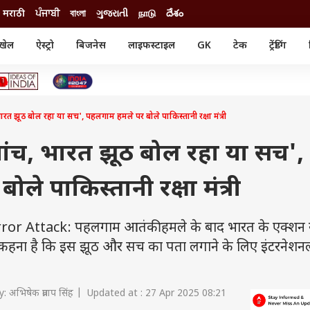
मराठी
ਪੰਜਾਬੀ
বাংলা
ગુજરાતી
நாடு
దేశం
खेल
ऐस्ट्रो
बिजनेस
लाइफस्टाइल
GK
टेक
ट्रेंडिंग
ंजन
ऑटो
खेल
ुड
कार
क्रिकेट
री सिनेमा
टेक्नोलॉजी
शिक्षा
ल सिनेमा
ारत झूठ बोल रहा या सच', पहलगाम हमले पर बोले पाकिस्तानी रक्षा मंत्री
मोबाइल
रिजल्ट
्रिटीज
चैटजीपीटी
नौकरी
ी
जांच, भारत झूठ बोल रहा या सच',
गैजेट
वेब स्टोरीज
े पाकिस्तानी रक्षा मंत्री
यूटिलिटी न्यूज़
कल्चर
फैक्ट चेक
 Attack: पहलगाम आतंकी हमले के बाद भारत के एक्शन 
 कहना है कि इस झूठ और सच का पता लगाने के लिए इंटरनेशन
 अभिषेक प्रताप सिंह | Updated at : 27 Apr 2025 08:21