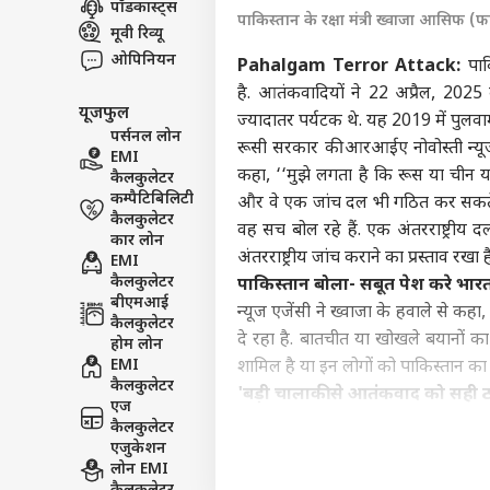
पॉडकास्ट्स
पाकिस्तान के रक्षा मंत्री ख्वाजा आसिफ (
इंडिय
मूवी रिव्यू
एडवर्टाइज विथ अस
ओपिनियन
Pahalgam Terror Attack:
पाक
प्राइवेसी पॉलिसी
है. आतंकवादियों ने 22 अप्रैल, 2025
यूजफुल
कॉन्टैक्ट अस
ज्यादातर पर्यटक थे. यह 2019 में पुलव
पर्सनल लोन
सेंड फीडबैक
रूसी सरकार की आरआईए नोवोस्ती न्यूज ए
EMI
Gen
कहा, ‘‘मुझे लगता है कि रूस या चीन य
कैलकुलेटर
अबाउट अस
करते
कम्पैटिबिलिटी
'वो 
ओटीट
और वे एक जांच दल भी गठित कर सकते है
करियर्स
कैलकुलेटर
वह सच बोल रहे हैं. एक अंतरराष्ट्रीय द
कार लोन
अंतरराष्ट्रीय जांच कराने का प्रस्ताव रखा ह
EMI
कैलकुलेटर
पाकिस्तान बोला- सबूत पेश करे भार
बीएमआई
न्यूज एजेंसी ने ख्वाजा के हवाले से कह
कैलकुलेटर
OTT 
दे रहा है. बातचीत या खोखले बयानों क
होम लोन
को 
EMI
शामिल है या इन लोगों को पाकिस्तान का स
LOGIN
फिल्
कैलकुलेटर
'बड़ी चालाकी से आतंकवाद को सही ठ
'लेन
एज
इस बीच मॉस्को स्थित स्वतंत्र अमेरिकी
कैलकुलेटर
एजुकेशन
किया है, जिसकी उम्मीद थी, बल्कि शीर्ष 
लोन EMI
कहा, ‘‘उप प्रधानमंत्री और विदेश मंत्र