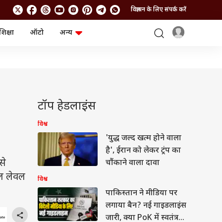
विज्ञापन के लिए संपर्क करें
शिक्षा
ऑटो
अन्य
बिजनेस
लाइफस्टाइल
पर्सनल फाइनेंस
स्वास्थ्य
स्टॉक मार्केट
ट्रैवल
म्यूचुअल फंड्स
फूड
क्रिप्टो
फैशन
आईपीओ
Health and Fitness
टॉप हेडलाइंस
फोटो गैलरी
जनरल नॉलेज
विश्व
'युद्ध जल्द खत्म होने वाला
वीडियो
है', ईरान को लेकर ट्रंप का
से
चौंकाने वाला दावा
ल लेवल
विश्व
पाकिस्तान ने मीडिया पर
लगाया बैन? नई गाइडलाइंस
जारी, क्या PoK में स्वतंत्र