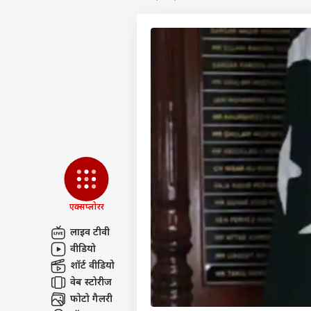
एक्सप्लोरर
लाइव टीवी
वीडियो
पर्सनल
शॉर्ट वीडियो
वेब स्टोरीज
टॉप
फोटो गैलरी
हॅलो गेस्ट