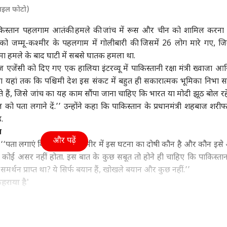
फाइल फोटो)
ा
दिल्ली NCR
विश्व
फ़ुट
िस्तान पहलगाम आतंकी हमले की जांच में रूस और चीन को शामिल करना 
 को जम्मू-कश्मीर के
पहलगाम
में गोलीबारी की जिसमें 26 लोग मारे गए, जिन
ामा हमले के बाद घाटी में सबसे घातक हमला था.
जेंसी को दिए गए एक हालिया इंटरव्यू में पाकिस्तानी रक्षा मंत्री ख्वाजा आ
-Z पर मोहन भागवत
दिल्ली में आज भी बारिश,
मत देखिए US का सपना!
आसम
ा यहां तक कि पश्चिमी देश इस संकट में बहुत ही सकारात्मक भूमिका निभा सक
 हैं अंधा भरोसा, बोले-
जगह-जगह जलभराव, IMD
ट्रंप ने तोड़ा भारतीयों का
24 
कभी भी...'
ी
ने जारी किया येलो अलर्ट
राज्य
दिल! 62 फीसदी गिरावट
जनरल नॉलेज
मौत
शिक्ष
ं, जिसे जांच का यह काम सौंपा जाना चाहिए कि भारत या मोदी झूठ बोल रहे 
कम Visa दिए
ल को पता लगाने दें.’’ उन्होंने कहा कि पाकिस्तान के प्रधानमंत्री शहबाज शरीफ
ै.
त
और पढ़ें
ा, ‘‘पता लगाएं कि भारत में, कश्मीर में इस घटना का दोषी कौन है और कौन इसे
Releases: फ्राइडे
अयोध्या सीट पर 1967 से
कुर्सी पर तौलिया से कैसे
महार
ा कोई असर नहीं होता. इस बात के कुछ सबूत तो होने ही चाहिए कि पाकिस्तान
ओटीटी पर साउथ की 7
2022 तक किस पार्टी का
बढ़ती है शान, क्या कहीं और
काउं
मर्थन प्राप्त था? ये सिर्फ बयान हैं, खोखले बयान और कुछ नहीं.’’
मों का धमाका, लिस्ट में
रहा दबदबा, पढ़िए इतिहास
ऐसा होता है?
शुरू,
हराया है'
िन' समेत और कौन
 विश्लेषक एंड्रयू कोरिबको ने कहा कि न केवल पाकिस्तान ने भारत के आरोपों क
अधिकारियों ने आश्चर्यजनक रूप से खुद को बदनाम करने वाले दो दावे किए हैं. उन
ी इसाक डार ने टिप्पणी की है कि 22 अप्रैल को जम्मू और कश्मीर के पहलगाम जि