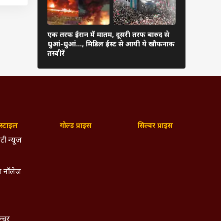
ी हों,
िए. यह
एक तरफ ईरान में मातम, दूसरी तरफ बारुद से
ईरान के हमले
 है और
धुआं-धुआं…, मिडिल ईस्ट से आयी ये खौफनाक
179 उड़ानें र
तस्वीरें
फंसे यात्री
ई देगा
 हैं',
‘‘इससे
्टाइल
गोल्ड प्राइस
सिल्वर प्राइस
ब्यूरो
टी न्यूज़
 देशों
िया के
रम में
 नॉलेज
्तानी
ल्चर