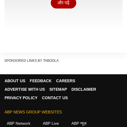
और पढ़ें
SPONSORED LINKS BY TABOOLA
उन्होंने कहा कि अमेरिका और ईरान के बयान अभी स्पष्ट नहीं हैं.
ABOUT US
FEEDBACK
CAREERS
उनमें समय और सुरक्षित रास्तों जैसी अहम बातों के बारे में पर्याप्त
ADVERTISE WITH US
SITEMAP
DISCLAIMER
जानकारी नहीं दी गई है. जानकारी की कमी और बहुत ज्यादा उम्मीद
PRIVACY POLICY
CONTACT US
जगाने वाले पुराने आश्वासनों को देखते हुए. हमारा मानना ​​है कि शिपिंग
इंडस्ट्री के लिए सुरक्षा की स्थिति अभी भी अस्थिर बनी हुई है.
ABP NEWS GROUP WEBSITES
डील के बाद कच्चे में तेल आई गिरावट
ABP Network
ABP Live
ABP न्यूज़
Continues below advertisement